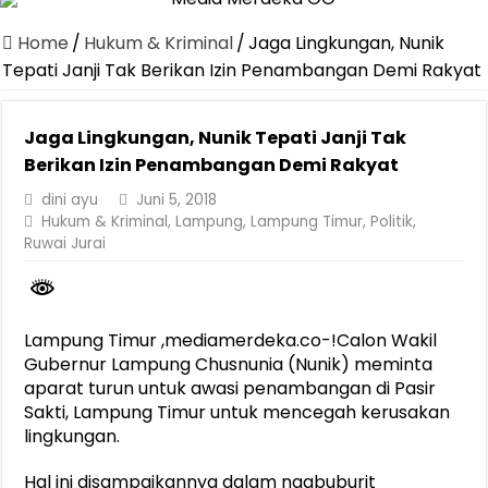
Dirut Jasa Raharja Dampingi Wamenhub Tinjau Penanganan Korban
Home
/
Hukum & Kriminal
/
Jaga Lingkungan, Nunik
Pastikan Pelayanan Maksimal, Direksi Jasa Raharja Tinjau Korban 
Tepati Janji Tak Berikan Izin Penambangan Demi Rakyat
Dirut Jasa Raharja Dampingi Wamenhub Tinjau Penanganan Korban
Jaga Lingkungan, Nunik Tepati Janji Tak
Jasa Raharja Jamin Seluruh Korban Kebakaran KM Mutiara Sentosa 
Berikan Izin Penambangan Demi Rakyat
Gubernur Mirza Ajak IAI Darul Fattah Cetak SDM Adaptif Berland
dini ayu
Juni 5, 2018
Purnama Wulan Sari Mirza Buka SiSeSa Roadshow Lampung 2026, Do
Hukum & Kriminal
,
Lampung
,
Lampung Timur
,
Politik
,
Ruwai Jurai
Purnama Wulan Sari Mirza Lepas Peserta Jalan Sehat Lansia, Ajak 
Gelar Audiensi, Jasa Raharja dan Kementerian PANRB Perkuat K
Berkontribusi terhadap Keselamatan dan Mobilitas Masyarakat, Jasa
Lampung Timur ,mediamerdeka.co-!Calon Wakil
Gubernur Lampung Chusnunia (Nunik) meminta
aparat turun untuk awasi penambangan di Pasir
Sakti, Lampung Timur untuk mencegah kerusakan
lingkungan.
Hal ini disampaikannya dalam ngabuburit