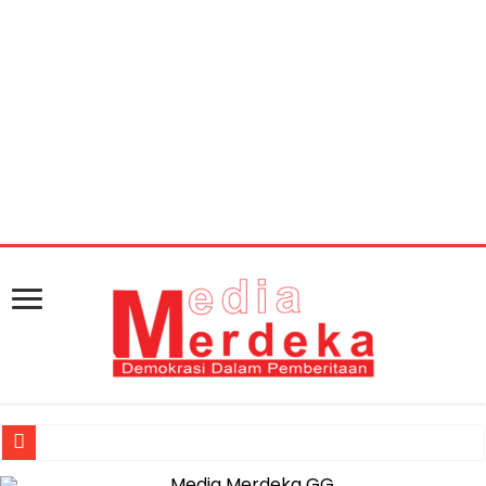
Warning
: getimagesize(https://mediamerdeka.co/wp-
content/uploads/2018/06/AAAE1A03-6460-4AFA-9A5F-
EB440A50BD8C.jpeg): Failed to open stream: HTTP
request failed! HTTP/1.1 404 Not Found in
/home/u711060917/domains/mediamerdeka.co/pub
content/plugins/easy-social-share-
buttons3/lib/modules/social-share-
optimization/class-opengraph.php
on line
630
Jasa Raharja Serahkan Santunan kepada Ahli Waris Korban Kebakar