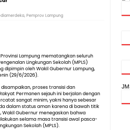
car
obilitas Masyarakat, Jasa Raharja Raih Penghargaan di Ajang Transpo
diamerdeka
,
Pemprov Lampung
syarakat Akhiri Lawan Arus, Wujudkan Budaya Keselamatan Berlalu Li
rgi Keselamatan Lalu Lintas dan Kepatuhan Pajak Kendaraan
rpustakaan Jadi Ruang Edukasi dan Rekreasi Keluarga
Provinsi Lampung mematangkan seluruh
Pengenalan Lingkungan Sekolah (MPLS)
ng dipimpin oleh Wakil Gubernur Lampung,
Senin (29/6/2026).
JM
disampaikan, proses transisi dan
akyat Permanen sejauh ini berjalan dengan
ercatat sangat minim, yakni hanya sebesar
da dalam status aman karena di bawah titik
kian, Wakil Gubernur menegaskan bahwa
lakukan selama masa transisi awal pasca-
ngkungan Sekolah (MPLS).