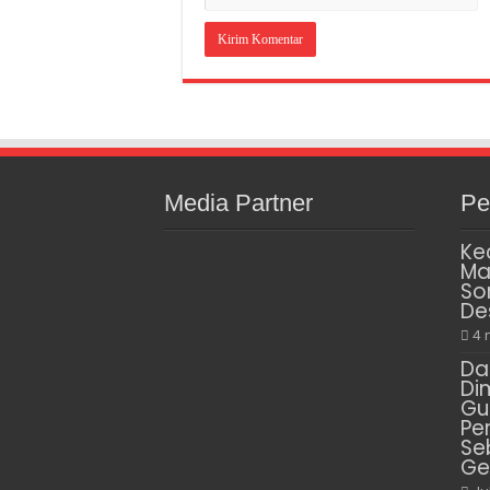
Media Partner
Pe
Ke
Ma
So
De
4 
Da
Di
Gu
Pe
Se
Ge