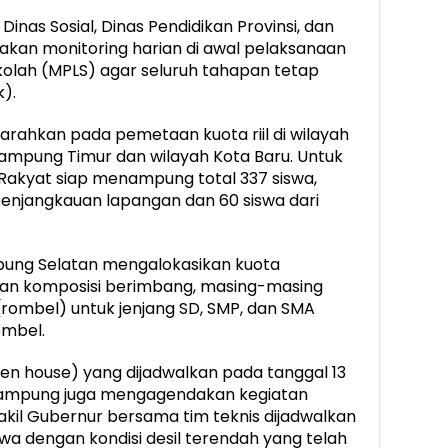
Dinas Sosial, Dinas Pendidikan Provinsi, dan
an monitoring harian di awal pelaksanaan
olah (MPLS) agar seluruh tahapan tetap
k).
iarahkan pada pemetaan kuota riil di wilayah
Lampung Timur dan wilayah Kota Baru. Untuk
Rakyat siap menampung total 337 siswa,
l penjangkauan lapangan dan 60 siswa dari
pung Selatan mengalokasikan kuota
gan komposisi berimbang, masing-masing
ombel) untuk jenjang SD, SMP, dan SMA
ombel.
n house) yang dijadwalkan pada tanggal 13
Lampung juga mengagendakan kegiatan
akil Gubernur bersama tim teknis dijadwalkan
wa dengan kondisi desil terendah yang telah