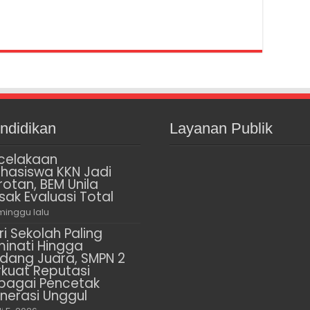
ndidikan
Layanan Publik
celakaan
hasiswa KKN Jadi
rotan, BEM Unila
sak Evaluasi Total
minggu lalu
ri Sekolah Paling
minati Hingga
dang Juara, SMPN 2
rkuat Reputasi
bagai Pencetak
nerasi Unggul