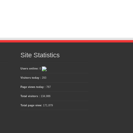
Site Statistics
Users online:
0
Visitors today :
293
Page views today :
767
Total visitors :
134,986
Total page view:
171,879