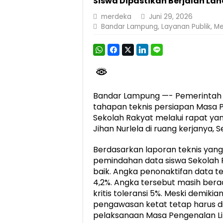
Siswa Dipastikan Berjalan Lan
Berkontribusi terhadap Keselamatan dan M
merdeka
Juni 29, 2026
Bandar Lampung
,
Layanan Publik
,
Me
Jasa Raharja dan Korlantas Polri Ajak Ma
FLLAJ Kabupaten Tanggamus Perkuat Sine
Festival Literasi Lampung 2026 Dorong Pe
Bandar Lampung —- Pemerintah 
tahapan teknis persiapan Masa 
Sekolah Rakyat melalui rapat ya
Jihan Nurlela di ruang kerjanya, 
Berdasarkan laporan teknis yang 
pemindahan data siswa Sekolah R
baik. Angka penonaktifan data t
4,2%. Angka tersebut masih bera
kritis toleransi 5%. Meski demi
pengawasan ketat tetap harus di
pelaksanaan Masa Pengenalan Li