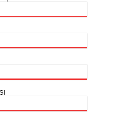
rtasi Indonesia Awards 2026
ntas
SI