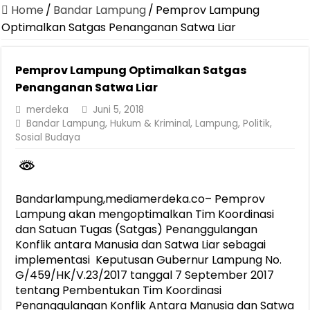
Canangkan Desa TAPIS dan Luncurkan Sekolah Lansia di Kampun
Home
/
Bandar Lampung
/
Pemprov Lampung
Pemprov Lampung Berhasil Kendalikan Inflasi, Jadi Provinsi dengan 
Optimalkan Satgas Penanganan Satwa Liar
Pemprov Lampung Perkuat Pembangunan Rumah Layak Huni untuk
Pemprov Lampung Optimalkan Satgas
Dirut Jasa Raharja Dampingi Wamenhub Tinjau Penanganan Korban
Penanganan Satwa Liar
Pastikan Pelayanan Maksimal, Direksi Jasa Raharja Tinjau Korban 
merdeka
Juni 5, 2018
Dirut Jasa Raharja Dampingi Wamenhub Tinjau Penanganan Korban
Bandar Lampung
,
Hukum & Kriminal
,
Lampung
,
Politik
,
Sosial Budaya
Jasa Raharja Jamin Seluruh Korban Kebakaran KM Mutiara Sentosa 
Gubernur Mirza Ajak IAI Darul Fattah Cetak SDM Adaptif Berland
Purnama Wulan Sari Mirza Buka SiSeSa Roadshow Lampung 2026, Do
Bandarlampung,mediamerdeka.co– Pemprov
Lampung akan mengoptimalkan Tim Koordinasi
dan Satuan Tugas (Satgas) Penanggulangan
Konflik antara Manusia dan Satwa Liar sebagai
implementasi Keputusan Gubernur Lampung No.
G/459/HK/V.23/2017 tanggal 7 September 2017
tentang Pembentukan Tim Koordinasi
Penanggulangan Konflik Antara Manusia dan Satwa