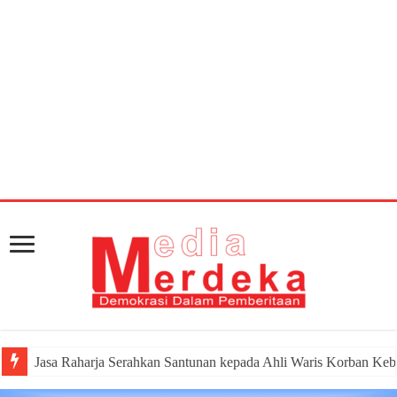
Warning
: getimagesize(https://mediamerdeka.co/wp-
content/uploads/2018/06/95836B43-693C-4CC9-
8986-1012F046E32E.jpeg): Failed to open stream: HTTP
request failed! HTTP/1.1 404 Not Found in
/home/u711060917/domains/mediamerdeka.co/pub
content/plugins/easy-social-share-
buttons3/lib/modules/social-share-
optimization/class-opengraph.php
on line
630
Jasa Raharja Serahkan Santunan kepada Ahli Waris Korban Keb