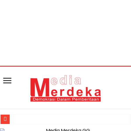
Warning
: getimagesize(https://mediamerdeka.co/wp-
content/uploads/2018/06/930ECB8D-3E6F-4443-B928-
7022E36BA9B0.jpeg): Failed to open stream: HTTP
request failed! HTTP/1.1 404 Not Found in
/home/u711060917/domains/mediamerdeka.co/pub
content/plugins/easy-social-share-
buttons3/lib/modules/social-share-
optimization/class-opengraph.php
on line
630
Jasa Raharja Serahkan Santunan kepada Ahli Waris Korban Kebakar