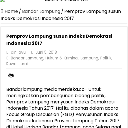
Dirut Jasa Raharja Dampingi Wamenhub Tinjau Penanganan Korban
Home
/
Bandar Lampung
/
Pemprov Lampung susun
Pastikan Pelayanan Maksimal, Direksi Jasa Raharja Tinjau Korban 
Indeks Demokrasi Indonesia 2017
Dirut Jasa Raharja Dampingi Wamenhub Tinjau Penanganan Korban
Pemprov Lampung susun Indeks Demokrasi
Jasa Raharja Jamin Seluruh Korban Kebakaran KM Mutiara Sentosa 
Indonesia 2017
Gelar Audiensi, Jasa Raharja dan Kementerian PANRB Perkuat K
dini ayu
Juni 5, 2018
Berkontribusi terhadap Keselamatan dan Mobilitas Masyarakat, Jasa
Bandar Lampung
,
Hukum & Kriminal
,
Lampung
,
Politik
,
Ruwai Jurai
Pemprov Lampung Dukung Penuh Lampung Financial Festival, Perk
Pengesahan Raperda APBD 2025 Jadi Langkah Penguatan Akuntabi
Ketua PMI Provinsi Lampung Lantik Pengurus PMI Lampung Selat
Bandarlampung,mediamerdeka.co- Untuk
meningkatkan pembangunan bidang politik,
Pemprov Lampung menyusun Indeks Demokrasi
Indonesia Tahun 2017. Hal itu dibahas dalam acara
Focus Group Discussion (FGD) Penyusunan Indeks
Demokrasi Indonesia Provinsi Lampung Tahun 2017
di Hotel Horison Bandar Lampung, pada Selasa pagi