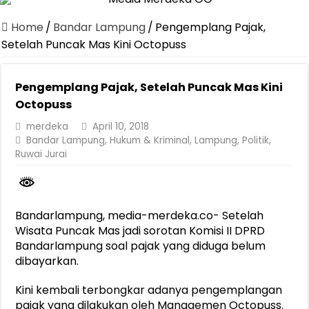
Dirut Jasa Raharja Dampingi Wamenhub Tinjau Penanganan Korban
Home
/
Bandar Lampung
/
Pengemplang Pajak,
Pastikan Pelayanan Maksimal, Direksi Jasa Raharja Tinjau Korban 
Setelah Puncak Mas Kini Octopuss
Dirut Jasa Raharja Dampingi Wamenhub Tinjau Penanganan Korban
Pengemplang Pajak, Setelah Puncak Mas Kini
Jasa Raharja Jamin Seluruh Korban Kebakaran KM Mutiara Sentosa 
Octopuss
Gelar Audiensi, Jasa Raharja dan Kementerian PANRB Perkuat K
merdeka
April 10, 2018
Berkontribusi terhadap Keselamatan dan Mobilitas Masyarakat, Jasa
Bandar Lampung
,
Hukum & Kriminal
,
Lampung
,
Politik
,
Ruwai Jurai
Pemprov Lampung Dukung Penuh Lampung Financial Festival, Perk
Pengesahan Raperda APBD 2025 Jadi Langkah Penguatan Akuntabi
Ketua PMI Provinsi Lampung Lantik Pengurus PMI Lampung Selat
Bandarlampung, media-merdeka.co- Setelah
Wisata Puncak Mas jadi sorotan Komisi II DPRD
Bandarlampung soal pajak yang diduga belum
dibayarkan.
Kini kembali terbongkar adanya pengemplangan
pajak yang dilakukan oleh Managemen Octopuss.