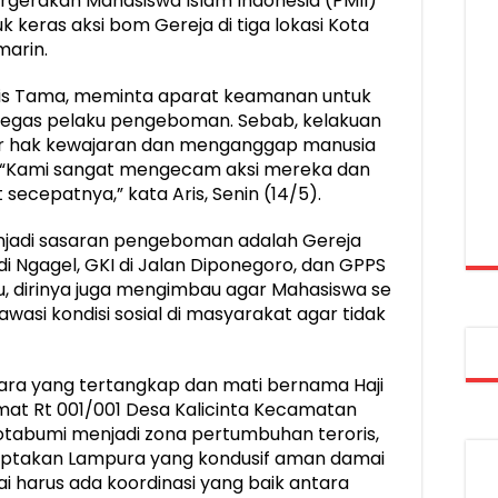
erakan Mahasiswa Islam Indonesia (PMII)
eras aksi bom Gereja di tiga lokasi Kota
marin.
ris Tama, meminta aparat keamanan untuk
tegas pelaku pengeboman. Sebab, kelakuan
luar hak kewajaran dan menganggap manusia
i. “Kami sangat mengecam aksi mereka dan
secepatnya,” kata Aris, Senin (14/5).
enjadi sasaran pengeboman adalah Gereja
i Ngagel, GKI di Jalan Diponegoro, dan GPPS
itu, dirinya juga mengimbau agar Mahasiswa se
asi kondisi sosial di masyarakat agar tidak
ra yang tertangkap dan mati bernama Haji
alamat Rt 001/001 Desa Kalicinta Kecamatan
Kotabumi menjadi zona pertumbuhan teroris,
nciptakan Lampura yang kondusif aman damai
 harus ada koordinasi yang baik antara