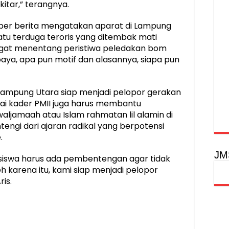
tar,” terangnya.
umber berita mengatakan aparat di Lampung
atu terduga teroris yang ditembak mati
angat menentang peristiwa peledakan bom
baya, apa pun motif dan alasannya, siapa pun
I Lampung Utara siap menjadi pelopor gerakan
ai kader PMII juga harus membantu
ljamaah atau Islam rahmatan lil alamin di
gi dari ajaran radikal yang berpotensi
.
JM
asiswa harus ada pembentengan agar tidak
h karena itu, kami siap menjadi pelopor
is.