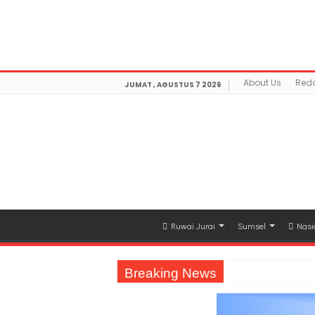
Warning
: getimagesize(https://mediamerdeka.co/wp-co
Not Found in
/home/u711060917/domains/mediamerdek
optimization/class-opengraph.php
on line
630
About Us
Reda
JUMAT , AGUSTUS 7 2026
Ruwai Jurai
Sumsel
Nasi
Breaking News
Jasa Raharja Serahkan Santunan kepada A