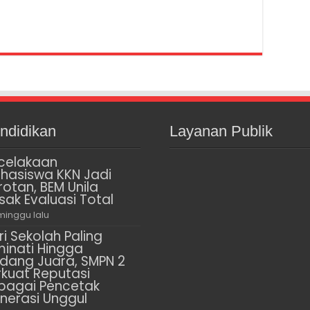
ndidikan
Layanan Publik
celakaan
hasiswa KKN Jadi
rotan, BEM Unila
sak Evaluasi Total
minggu lalu
ri Sekolah Paling
minati Hingga
dang Juara, SMPN 2
rkuat Reputasi
bagai Pencetak
nerasi Unggul