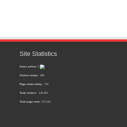
Site Statistics
Users online:
0
Visitors today :
368
Page views today :
716
Total visitors :
135,467
Total page view:
173,244