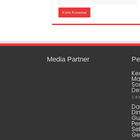
Media Partner
Pe
Ke
Ma
So
De
4 
Da
Di
Gu
Pe
Se
Ge