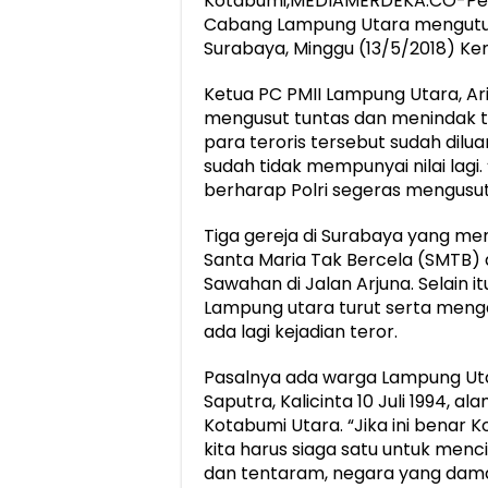
Kotabumi,MEDIAMERDEKA.CO-Perg
Cabang Lampung Utara mengutuk k
Surabaya, Minggu (13/5/2018) Ke
Ketua PC PMII Lampung Utara, A
mengusut tuntas dan menindak 
para teroris tersebut sudah di
sudah tidak mempunyai nilai lag
berharap Polri segeras mengusut 
Tiga gereja di Surabaya yang m
Santa Maria Tak Bercela (SMTB) d
Sawahan di Jalan Arjuna. Selain 
Lampung utara turut serta mengaw
ada lagi kejadian teror.
Pasalnya ada warga Lampung Uta
Saputra, Kalicinta 10 Juli 1994, 
Kotabumi Utara. “Jika ini benar 
kita harus siaga satu untuk me
dan tentaram, negara yang damai