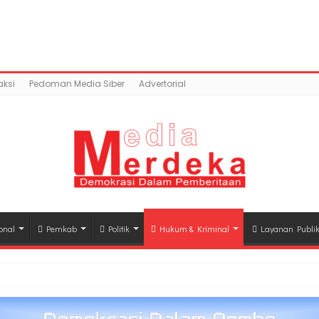
ntent/uploads/2018/05/IMG_20180514_131654.jpg): Failed
a.co/public_html/wp-content/plugins/easy-socia
ksi
Pedoman Media Siber
Advertorial
onal
Pemkab
Politik
Hukum & Kriminal
Layanan Publi
hli Waris Korban Kebakaran KM Mutiara Sentosa II