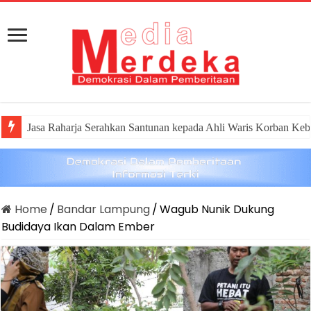
Jasa Raharja Serahkan Santunan kepada Ahli Waris Korban Keb
Dirut Jasa Raharja Dampingi Wamenhub Tinjau Penanganan Ko
Home
/
Bandar Lampung
/
Wagub Nunik Dukung
Budidaya Ikan Dalam Ember