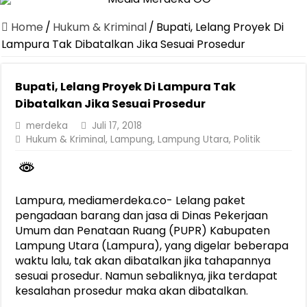
Dirut Jasa Raharja Dampingi Wamenhub Tinjau Penanganan Korban
Home
/
Hukum & Kriminal
/
Bupati, Lelang Proyek Di
Pastikan Pelayanan Maksimal, Direksi Jasa Raharja Tinjau Korban 
Lampura Tak Dibatalkan Jika Sesuai Prosedur
Dirut Jasa Raharja Dampingi Wamenhub Tinjau Penanganan Korban
Bupati, Lelang Proyek Di Lampura Tak
Jasa Raharja Jamin Seluruh Korban Kebakaran KM Mutiara Sentosa 
Dibatalkan Jika Sesuai Prosedur
Gelar Audiensi, Jasa Raharja dan Kementerian PANRB Perkuat K
merdeka
Juli 17, 2018
Berkontribusi terhadap Keselamatan dan Mobilitas Masyarakat, Jasa
Hukum & Kriminal
,
Lampung
,
Lampung Utara
,
Politik
Pemprov Lampung Dukung Penuh Lampung Financial Festival, Perk
Pengesahan Raperda APBD 2025 Jadi Langkah Penguatan Akuntabi
Lampura, mediamerdeka.co- Lelang paket
Ketua PMI Provinsi Lampung Lantik Pengurus PMI Lampung Selat
pengadaan barang dan jasa di Dinas Pekerjaan
Umum dan Penataan Ruang (PUPR) Kabupaten
Lampung Utara (Lampura), yang digelar beberapa
waktu lalu, tak akan dibatalkan jika tahapannya
sesuai prosedur. Namun sebaliknya, jika terdapat
kesalahan prosedur maka akan dibatalkan.