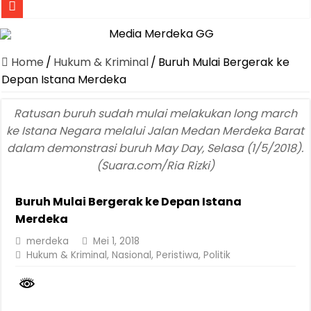
Jasa Raharja Serahkan Santunan kepada Ahli Waris Korban Kebakar
Canangkan Desa TAPIS dan Luncurkan Sekolah Lansia di Kampun
Home
/
Hukum & Kriminal
/
Buruh Mulai Bergerak ke
Pemprov Lampung Berhasil Kendalikan Inflasi, Jadi Provinsi dengan 
Depan Istana Merdeka
Pemprov Lampung Perkuat Pembangunan Rumah Layak Huni untuk
Ratusan buruh sudah mulai melakukan long march
Dirut Jasa Raharja Dampingi Wamenhub Tinjau Penanganan Korban
ke Istana Negara melalui Jalan Medan Merdeka Barat
dalam demonstrasi buruh May Day, Selasa (1/5/2018).
Pastikan Pelayanan Maksimal, Direksi Jasa Raharja Tinjau Korban 
(Suara.com/Ria Rizki)
Dirut Jasa Raharja Dampingi Wamenhub Tinjau Penanganan Korban
Jasa Raharja Jamin Seluruh Korban Kebakaran KM Mutiara Sentosa 
Buruh Mulai Bergerak ke Depan Istana
Merdeka
Gubernur Mirza Ajak IAI Darul Fattah Cetak SDM Adaptif Berland
merdeka
Mei 1, 2018
Purnama Wulan Sari Mirza Buka SiSeSa Roadshow Lampung 2026, Do
Hukum & Kriminal
,
Nasional
,
Peristiwa
,
Politik