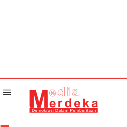
Warning
: getimagesize(https://mediamerdeka.co/wp-
content/uploads/2018/05/97259-ratusan-buruh-
sudah-mulai-melakukan-long-march-ke-istana-
negara-melalui-jalan-medan-merdeka-barat.jpg):
Failed to open stream: HTTP request failed! HTTP/1.1 404
Not Found in
/home/u711060917/domains/mediamerdeka.co/pub
content/plugins/easy-social-share-
buttons3/lib/modules/social-share-
optimization/class-opengraph.php
on line
630