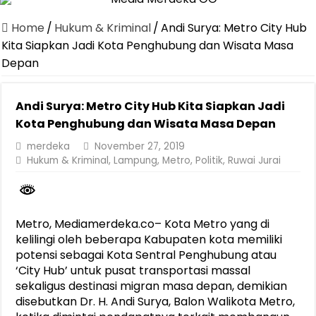
Canangkan Desa TAPIS dan Luncurkan Sekolah Lansia di Kampun
Home
/
Hukum & Kriminal
/
Andi Surya: Metro City Hub
Pemprov Lampung Berhasil Kendalikan Inflasi, Jadi Provinsi dengan 
Kita Siapkan Jadi Kota Penghubung dan Wisata Masa
Depan
Pemprov Lampung Perkuat Pembangunan Rumah Layak Huni untuk
Dirut Jasa Raharja Dampingi Wamenhub Tinjau Penanganan Korban
Andi Surya: Metro City Hub Kita Siapkan Jadi
Pastikan Pelayanan Maksimal, Direksi Jasa Raharja Tinjau Korban 
Kota Penghubung dan Wisata Masa Depan
Dirut Jasa Raharja Dampingi Wamenhub Tinjau Penanganan Korban
merdeka
November 27, 2019
Hukum & Kriminal
,
Lampung
,
Metro
,
Politik
,
Ruwai Jurai
Jasa Raharja Jamin Seluruh Korban Kebakaran KM Mutiara Sentosa 
Gubernur Mirza Ajak IAI Darul Fattah Cetak SDM Adaptif Berland
Purnama Wulan Sari Mirza Buka SiSeSa Roadshow Lampung 2026, Do
Metro, Mediamerdeka.co– Kota Metro yang di
kelilingi oleh beberapa Kabupaten kota memiliki
potensi sebagai Kota Sentral Penghubung atau
‘City Hub’ untuk pusat transportasi massal
sekaligus destinasi migran masa depan, demikian
disebutkan Dr. H. Andi Surya, Balon Walikota Metro,