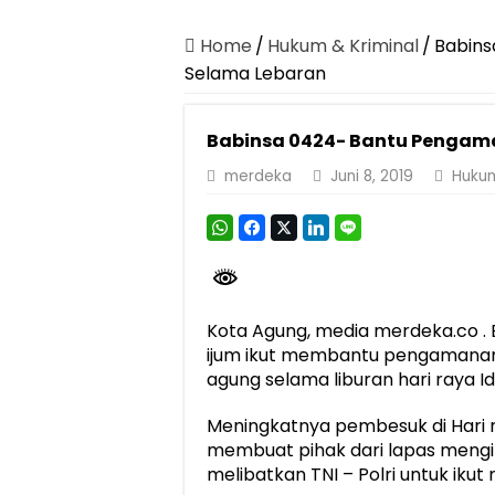
Dirut Jasa Raharja Dampingi Wamenhub T
Pastikan Pelayanan Maksimal, Direksi Jas
Home
/
Hukum & Kriminal
/
Babins
Selama Lebaran
Dirut Jasa Raharja Dampingi Wamenhub T
Jasa Raharja Jamin Seluruh Korban Kebak
Babinsa 0424- Bantu Pengam
Gelar Audiensi, Jasa Raharja dan Keme
merdeka
Juni 8, 2019
Hukum
Berkontribusi terhadap Keselamatan dan M
Pemprov Lampung Dukung Penuh Lampung F
Pengesahan Raperda APBD 2025 Jadi Lan
Ketua PMI Provinsi Lampung Lantik Peng
Kota Agung, media merdeka.co . 
ijum ikut membantu pengamanan 
agung selama liburan hari raya Idu
Meningkatnya pembesuk di Hari ray
membuat pihak dari lapas mengi
melibatkan TNI – Polri untuk ik