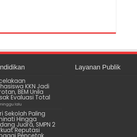
ndidikan
Layanan Publik
celakaan
hasiswa KKN Jadi
rotan, BEM Unila
sak Evaluasi Total
minggu lalu
ri Sekolah Paling
minati Hingga
dang Juara, SMPN 2
rkuat Reputasi
bagai Pencetak