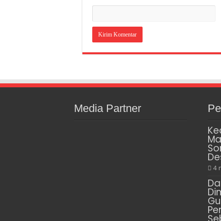
Media Partner
Pe
Ke
Ma
So
De
4 
Da
Di
Gu
Pe
Se