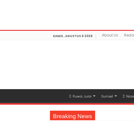
Warning
: getimagesize(https://mediamerdeka.co/wp-co
Not Found in
/home/u711060917/domains/mediamerdek
optimization/class-opengraph.php
on line
630
About Us
Reda
KAMIS , AGUSTUS 6 2026
Ruwai Jurai
Sumsel
Nasi
Breaking News
Jasa Raharja Serahkan Santunan kepada A