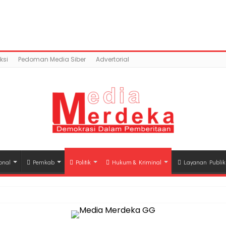
ntent/uploads/2019/06/IMG-20190608-WA0009.jpg): Faile
a.co/public_html/wp-content/plugins/easy-socia
ksi
Pedoman Media Siber
Advertorial
onal
Pemkab
Politik
Hukum & Kriminal
Layanan Publik
hli Waris Korban Kebakaran KM Mutiara Sentosa II