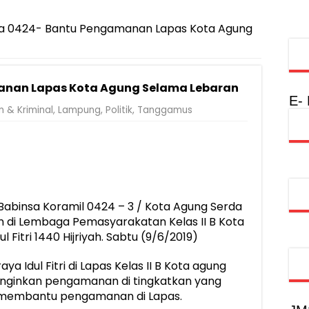
injau Penanganan Korban KM Mutiara Sentosa II di RS PHC Surabay
a Raharja Tinjau Korban Kebakaran KM Mutiara Sentosa II
a 0424- Bantu Pengamanan Lapas Kota Agung
injau Penanganan Korban KM Mutiara Sentosa II di RS PHC Surabay
aran KM Mutiara Sentosa II di Perairan Sumenep
anan Lapas Kota Agung Selama Lebaran
nterian PANRB Perkuat Koordinasi Tingkatkan Kepatuhan PKB dan 
E-
 & Kriminal
,
Lampung
,
Politik
,
Tanggamus
obilitas Masyarakat, Jasa Raharja Raih Penghargaan di Ajang Transpo
inancial Festival, Perkuat Literasi Keuangan Generasi Muda
gkah Penguatan Akuntabilitas dan Pembangunan Lampung
urus PMI Lampung Selatan Masa Bakti 2026-2031, Tekankan Pengab
Babinsa Koramil 0424 – 3 / Kota Agung Serda
di Lembaga Pemasyarakatan Kelas II B Kota
l Fitri 1440 Hijriyah. Sabtu (9/6/2019)
a Idul Fitri di Lapas Kelas II B Kota agung
nginkan pengamanan di tingkatkan yang
ut membantu pengamanan di Lapas.