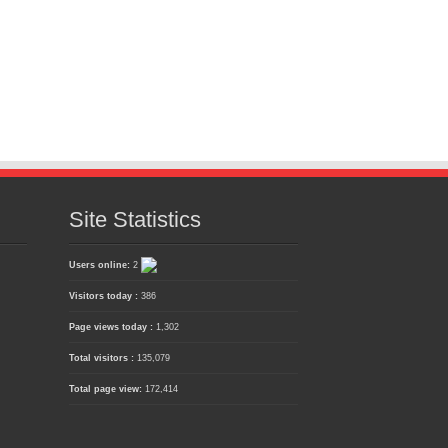
Site Statistics
Users online:
2
Visitors today :
386
Page views today :
1,302
Total visitors :
135,079
Total page view:
172,414