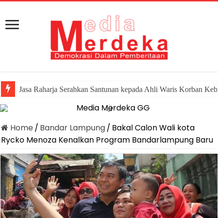
Jasa Raharja Serahkan Santunan kepada Ahli Waris Korban Keb
Canangkan Desa TAPIS dan Luncurkan Sekolah Lansia di Ka
Home
/
Bandar Lampung
/
Bakal Calon Wali kota
Rycko Menoza Kenalkan Program Bandarlampung Baru