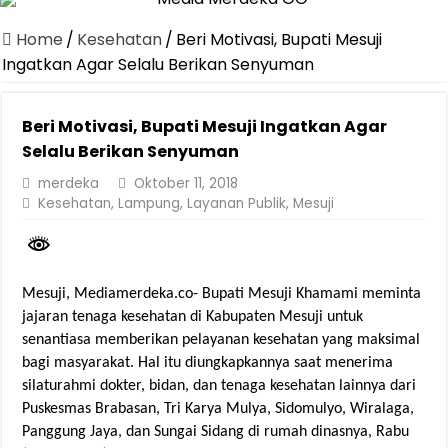
Canangkan Desa TAPIS dan Luncurkan Sekolah Lansia di Kampun
Home
/
Kesehatan
/
Beri Motivasi, Bupati Mesuji
Pemprov Lampung Berhasil Kendalikan Inflasi, Jadi Provinsi dengan 
Ingatkan Agar Selalu Berikan Senyuman
Pemprov Lampung Perkuat Pembangunan Rumah Layak Huni untuk
Beri Motivasi, Bupati Mesuji Ingatkan Agar
Dirut Jasa Raharja Dampingi Wamenhub Tinjau Penanganan Korban
Selalu Berikan Senyuman
Pastikan Pelayanan Maksimal, Direksi Jasa Raharja Tinjau Korban 
merdeka
Oktober 11, 2018
Dirut Jasa Raharja Dampingi Wamenhub Tinjau Penanganan Korban
Kesehatan
,
Lampung
,
Layanan Publik
,
Mesuji
Jasa Raharja Jamin Seluruh Korban Kebakaran KM Mutiara Sentosa 
Gubernur Mirza Ajak IAI Darul Fattah Cetak SDM Adaptif Berland
Mesuji, Mediamerdeka.co- Bupati Mesuji Khamami meminta
Purnama Wulan Sari Mirza Buka SiSeSa Roadshow Lampung 2026, Do
jajaran tenaga kesehatan di Kabupaten Mesuji untuk
senantiasa memberikan pelayanan kesehatan yang maksimal
bagi masyarakat. Hal itu diungkapkannya saat menerima
silaturahmi dokter, bidan, dan tenaga kesehatan lainnya dari
Puskesmas Brabasan, Tri Karya Mulya, Sidomulyo, Wiralaga,
Panggung Jaya, dan Sungai Sidang di rumah dinasnya, Rabu