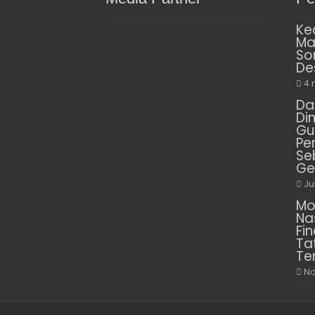
Ke
Ma
So
De
4 
Da
Di
Gu
Pe
Se
Ge
Ju
Mo
Na
Fin
Ta
Te
No