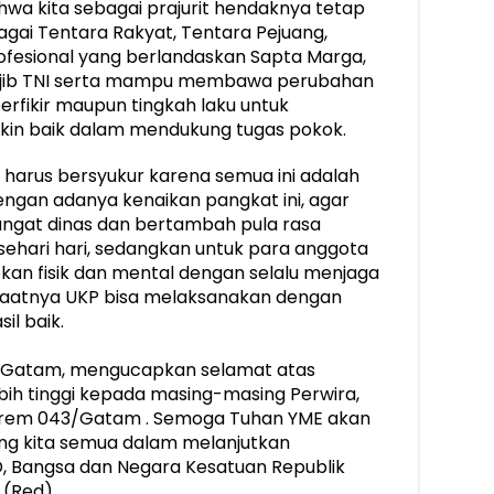
a kita sebagai prajurit hendaknya tetap
agai Tentara Rakyat, Tentara Pejuang,
ofesional yang berlandaskan Sapta Marga,
ajib TNI serta mampu membawa perubahan
berfikir maupun tingkah laku untuk
kin baik dalam mendukung tugas pokok.
 harus bersyukur karena semua ini adalah
ngan adanya kenaikan pangkat ini, agar
gat dinas dan bertambah pula rasa
ehari hari, sedangkan untuk para anggota
kan fisik dan mental dengan selalu menjaga
saatnya UKP bisa melaksanakan dengan
il baik.
/Gatam, mengucapkan selamat atas
bih tinggi kepada masing-masing Perwira,
Korem 043/Gatam . Semoga Tuhan YME akan
ng kita semua dalam melanjutkan
D, Bangsa dan Negara Kesatuan Republik
. (Red)