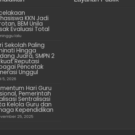
celakaan
hasiswa KKN Jadi
rotan, BEM Unila
sak Evaluasi Total
minggu lalu
ri Sekolah Paling
minati Hingga
dang Juara, SMPN 2
rkuat Reputasi
bagai Pencetak
nerasi Unggul
li 5, 2026
mentum Hari Guru
sional, Pemerintah
alisasi Sentralisasi
ta Kelola Guru dan
naga Kependidikan
vember 25, 2025