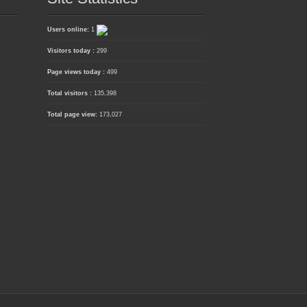
Users online:
1
Visitors today :
299
Page views today :
499
Total visitors :
135,398
Total page view:
173,027