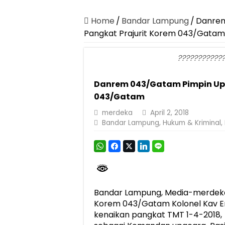
Dirut Jasa Raharja Dampingi Wamenhub T
Pastikan Pelayanan Maksimal, Direksi Jas
Home
/
Bandar Lampung
/
Danrem
Pangkat Prajurit Korem 043/Gatam
Dirut Jasa Raharja Dampingi Wamenhub T
Jasa Raharja Jamin Seluruh Korban Kebak
???????????
Gelar Audiensi, Jasa Raharja dan Keme
Danrem 043/Gatam Pimpin Upa
Berkontribusi terhadap Keselamatan dan M
043/Gatam
Pemprov Lampung Dukung Penuh Lampung F
merdeka
April 2, 2018
Pengesahan Raperda APBD 2025 Jadi Lan
Bandar Lampung
,
Hukum & Kriminal
,
Ketua PMI Provinsi Lampung Lantik Peng
Bandar Lampung, Media-merdeka
Korem 043/Gatam Kolonel Kav Er
kenaikan pangkat TMT 1-4-2018