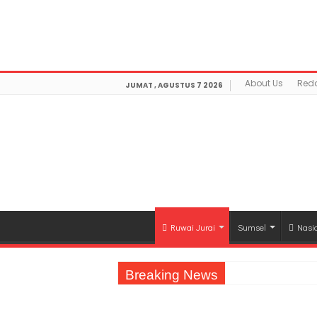
Warning
: getimagesize(https://mediamerdeka.co/wp-co
/home/u711060917/domains/mediamerdeka.co/publi
optimization/class-opengraph.php
on line
630
About Us
Reda
JUMAT , AGUSTUS 7 2026
Ruwai Jurai
Sumsel
Nasi
Breaking News
Jasa Raharja Serahkan Santunan kepada A