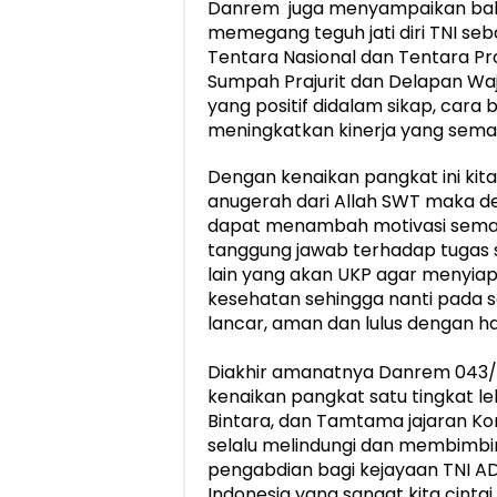
Danrem juga menyampaikan bahw
memegang teguh jati diri TNI seb
Tentara Nasional dan Tentara Pr
Sumpah Prajurit dan Delapan W
yang positif didalam sikap, cara 
meningkatkan kinerja yang sema
Dengan kenaikan pangkat ini kita
anugerah dari Allah SWT maka de
dapat menambah motivasi seman
tanggung jawab terhadap tugas s
lain yang akan UKP agar menyiap
kesehatan sehingga nanti pada 
lancar, aman dan lulus dengan has
Diakhir amanatnya Danrem 043
kenaikan pangkat satu tingkat le
Bintara, dan Tamtama jajaran 
selalu melindungi dan membimbi
pengabdian bagi kejayaan TNI A
Indonesia yang sangat kita cintai