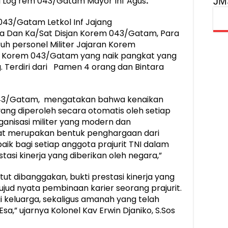
 Log rem 043/Gatam Mayor Inf Agus
.
JM
 043/Gatam Letkol Inf Jajang
ra Dan Ka/Sat Disjan Korem 043/Gatam, Para
h personel Militer Jajaran Korem
 Korem 043/Gatam yang naik pangkat yang
. Terdiri dari Pamen 4 orang dan Bintara
43/Gatam, mengatakan bahwa kenaikan
ng diperoleh secara otomatis oleh setiap
rganisasi militer yang modern dan
at merupakan bentuk penghargaan dari
aik bagi setiap anggota prajurit TNI dalam
si kinerja yang diberikan oleh negara,”
tut dibanggakan, bukti prestasi kinerja yang
ujud nyata pembinaan karier seorang prajurit.
i keluarga, sekaligus amanah yang telah
a,” ujarnya Kolonel Kav Erwin Djaniko, S.Sos