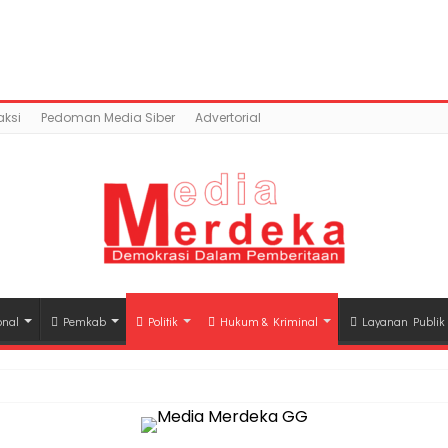
ntent/uploads/2018/04/DSC_9526.jpg): Failed to open st
c_html/wp-content/plugins/easy-social-share-but
ksi
Pedoman Media Siber
Advertorial
onal
Pemkab
Politik
Hukum & Kriminal
Layanan Publik
hli Waris Korban Kebakaran KM Mutiara Sentosa II