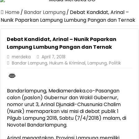
Canangkan Desa TAPIS dan Luncurkan Sekolah Lansia di Kampun
Home
/
Bandar Lampung
/
Debat Kandidat, Arinal –
Pemprov Lampung Berhasil Kendalikan Inflasi, Jadi Provinsi dengan 
Nunik Paparkan Lampung Lumbung Pangan dan Ternak
Pemprov Lampung Perkuat Pembangunan Rumah Layak Huni untuk
Debat Kandidat, Arinal – Nunik Paparkan
Dirut Jasa Raharja Dampingi Wamenhub Tinjau Penanganan Korban
Lampung Lumbung Pangan dan Ternak
Pastikan Pelayanan Maksimal, Direksi Jasa Raharja Tinjau Korban 
merdeka
April 7, 2018
Dirut Jasa Raharja Dampingi Wamenhub Tinjau Penanganan Korban
Bandar Lampung
,
Hukum & Kriminal
,
Lampung
,
Politik
Jasa Raharja Jamin Seluruh Korban Kebakaran KM Mutiara Sentosa 
Gubernur Mirza Ajak IAI Darul Fattah Cetak SDM Adaptif Berland
Bandarlampung, Mediamerdeka.co-Pasangan
Purnama Wulan Sari Mirza Buka SiSeSa Roadshow Lampung 2026, Do
calon (paslon) Gubernur dan Wakil Gubernur,
nomor urut 3, Arinal Djunaidi-Chusnunia Chalim
(Nunik) memaparkan visi misi di debat publik 1
Pilgub Lampung 2018, Sabtu (7/4/2018) malam, di
Novotel Bandarlampung.
Arinal mengatakan, Provinsi Lampung memiliki