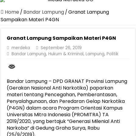
Dirut Jasa Raharja Dampingi Wamenhub Tinjau Penanganan Korban
Home
/
Bandar Lampung
/
Granat Lampung
Pastikan Pelayanan Maksimal, Direksi Jasa Raharja Tinjau Korban 
Sampaikan Materi P4GN
Dirut Jasa Raharja Dampingi Wamenhub Tinjau Penanganan Korban
Granat Lampung Sampaikan Materi P4GN
Jasa Raharja Jamin Seluruh Korban Kebakaran KM Mutiara Sentosa 
merdeka
September 26, 2019
Gelar Audiensi, Jasa Raharja dan Kementerian PANRB Perkuat K
Bandar Lampung
,
Hukum & Kriminal
,
Lampung
,
Politik
Berkontribusi terhadap Keselamatan dan Mobilitas Masyarakat, Jasa
Jasa Raharja dan Korlantas Polri Ajak Masyarakat Akhiri Lawan Ar
Bandar Lampung – DPD GRANAT Provinsi Lampung
FLLAJ Kabupaten Tanggamus Perkuat Sinergi Keselamatan Lalu Li
(Gerakan Nasional Anti Narkotika) paparkan
Festival Literasi Lampung 2026 Dorong Perpustakaan Jadi Ruang Ed
materi tentang Pencegahan, Pemberantasan,
Penyalahgunaan, dan Peredaran Gelap Narkotika
(P4GN) dalam acara Program Orientasi Kampus
Universitas Mitra Indonesia (PROMITRA) TA
2019/2020, yang bertajuk “Generasi Milenial Anti
Narkoba” di Gedung Graha Surya, Rabu
(25/9/2019).