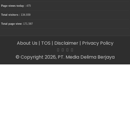
Page views today :
475
Total visitors :
134,939
Total page view:
171,587
About Us
| TOS
| Disclaimer
| Privacy Policy
© Copyright 2026, PT. Media Delima Berjaya