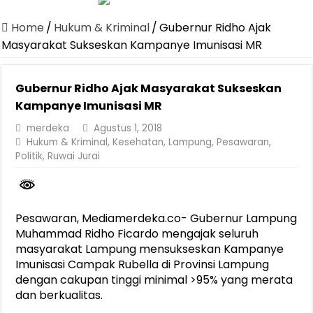
Dirut Jasa Raharja Dampingi Wamenhub Tinjau Penanganan Korban
Home
/
Hukum & Kriminal
/
Gubernur Ridho Ajak
Pastikan Pelayanan Maksimal, Direksi Jasa Raharja Tinjau Korban 
Masyarakat Sukseskan Kampanye Imunisasi MR
Dirut Jasa Raharja Dampingi Wamenhub Tinjau Penanganan Korban
Gubernur Ridho Ajak Masyarakat Sukseskan
Jasa Raharja Jamin Seluruh Korban Kebakaran KM Mutiara Sentosa 
Kampanye Imunisasi MR
Gelar Audiensi, Jasa Raharja dan Kementerian PANRB Perkuat K
merdeka
Agustus 1, 2018
Berkontribusi terhadap Keselamatan dan Mobilitas Masyarakat, Jasa
Hukum & Kriminal
,
Kesehatan
,
Lampung
,
Pesawaran
,
Politik
,
Ruwai Jurai
Pemprov Lampung Dukung Penuh Lampung Financial Festival, Perk
Pengesahan Raperda APBD 2025 Jadi Langkah Penguatan Akuntabi
Ketua PMI Provinsi Lampung Lantik Pengurus PMI Lampung Selat
Pesawaran, Mediamerdeka.co- Gubernur Lampung
Muhammad Ridho Ficardo mengajak seluruh
masyarakat Lampung mensukseskan Kampanye
Imunisasi Campak Rubella di Provinsi Lampung
dengan cakupan tinggi minimal >95% yang merata
dan berkualitas.