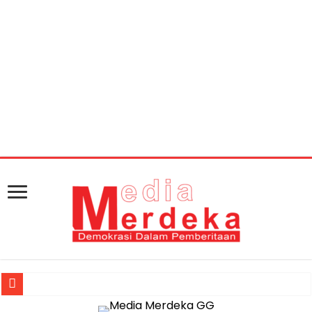
Warning
: getimagesize(https://mediamerdeka.co/wp-
content/uploads/2018/08/1533114586-picsay-
36oty1v39b6zm9xcbteive.jpg): Failed to open stream:
HTTP request failed! HTTP/1.1 404 Not Found in
/home/u711060917/domains/mediamerdeka.co/pub
content/plugins/easy-social-share-
buttons3/lib/modules/social-share-
optimization/class-opengraph.php
on line
630
Jasa Raharja Serahkan Santunan kepada Ahli Waris Korban Kebakar