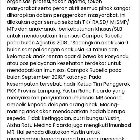
organisasi profesi, tokoh agama, tokoh
masyarakat serta peran aktif semua pihak sangat
diharapkan dalam penggerakan masyarakat. Ini
dilakukan agar semua sekolah TK/ RA,SD/ MI,SMP/
MTs dan anak-anak berkebutuhan khusus/SLB
untuk mendapatkan Imunisasi Campak Rubella
pada bulan Agustus 2018. “Sedangkan anak usia 9
bulan sampai dengan anak usia <4 tahun dan
kelompok anak rentan agar di bawa ke Posyandu
atau pos pelayanan kesehatan terdekat untuk
mendapatkan Imunisasi Campak Rubella pada
bulan September 2018,” katanya. Pada
kesempatan tersebut, hadir Ketua Tim Penggerak
PKK Provinsi Lampung, Yustin Ridho Ficardo yang
menyaksikan penyuntikan imunisasi MR secara
simbolis kepada delapan orang anak. Masing-
masing anak akan mendapatkan hadiah berupa
sepeda. Tidak ketinggalan, putri bungsu Yustin,
Aisha Ratu Medina Ficardo juga mengikuti imunisasi
MR. Hal senada dikatakan Yustin untuk
menghimbau kepada orang tua, agar mengajak