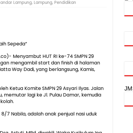
Bandar Lampung
,
Lampung
,
Pendidikan
obilitas Masyarakat, Jasa Raharja Raih Penghargaan di Ajang Transpo
inancial Festival, Perkuat Literasi Keuangan Generasi Muda
gkah Penguatan Akuntabilitas dan Pembangunan Lampung
urus PMI Lampung Selatan Masa Bakti 2026-2031, Tekankan Pengab
Raih Sepeda”
.co)- Menyambut HUT RI ke-74 SMPN 29
gan mengambil start dan finish di halaman
atta Way Dadi, yang berlangsung, Kamis,
oleh Ketua Komite SMPN 29 Asyari Ilyas. Jalan
JM
, memutar lagi ke Jl. Pulau Damar, kemudia
ekolah.
 8/7 Nabila, adalah anak penjual nasi uduk
. Astuti, MPd, diwakili. Waka Kurikulum Ina