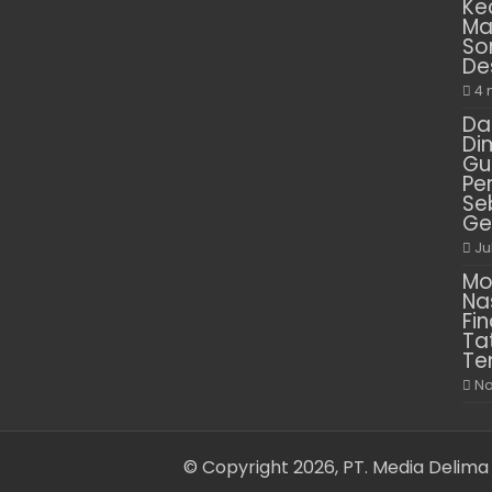
Ke
Ma
So
De
4 
Da
Di
Gu
Pe
Se
Ge
Ju
Mo
Na
Fin
Ta
Te
No
© Copyright 2026, PT. Media Delima