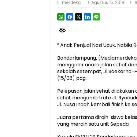
merdeka
Agustus 15, 2019
Berkontribusi terhadap Keselamatan dan M
Pemprov Lampung Dukung Penuh Lampung F
Pengesahan Raperda APBD 2025 Jadi Lan
Ketua PMI Provinsi Lampung Lantik Peng
” Anak Penjual Nasi Uduk, Nabila 
Bandarlampung, (Mediamerdeka
menggelar acara jalan sehat den
sekolah setempat, Jl Soekarno-H
(15/08) pagi.
Pelepasan jalan sehat dilakukan 
sehat mengambil rute Jl. Ryacudu
Jl. Nusa Indah kembali finish ke s
Juara pertama diraih siswa kelas
yang meraih satu unit Sepeda.
Kepala SMPN 29 Bandarlampung Dra