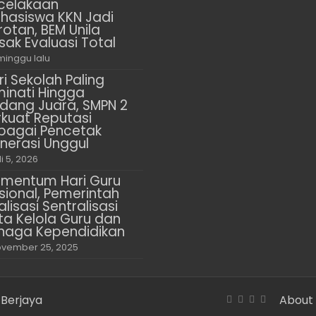
celakaan
hasiswa KKN Jadi
rotan, BEM Unila
sak Evaluasi Total
minggu lalu
ri Sekolah Paling
minati Hingga
dang Juara, SMPN 2
rkuat Reputasi
bagai Pencetak
nerasi Unggul
li 5, 2026
mentum Hari Guru
sional, Pemerintah
alisasi Sentralisasi
ta Kelola Guru dan
naga Kependidikan
vember 25, 2025
 Berjaya
About