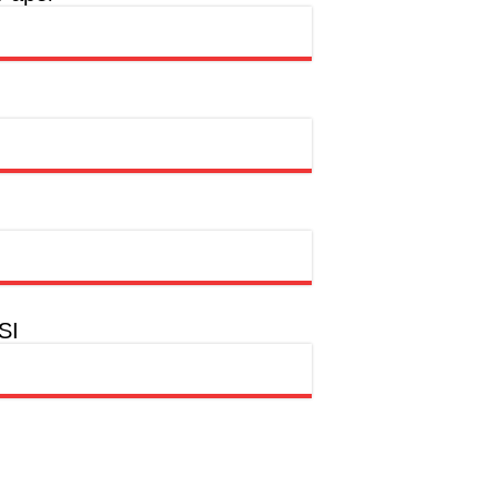
rtasi Indonesia Awards 2026
dian Kemanusiaan
SI