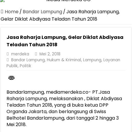
Dirut Jasa Raharja Dampingi Wamenhub Tinjau Penanganan Korban
Home
/
Bandar Lampung
/
Jasa Raharja Lampung,
Pastikan Pelayanan Maksimal, Direksi Jasa Raharja Tinjau Korban 
Gelar Diklat Abdiyasa Teladan Tahun 2018
Dirut Jasa Raharja Dampingi Wamenhub Tinjau Penanganan Korban
Jasa Raharja Lampung, Gelar Diklat Abdiyasa
Jasa Raharja Jamin Seluruh Korban Kebakaran KM Mutiara Sentosa 
Teladan Tahun 2018
Gelar Audiensi, Jasa Raharja dan Kementerian PANRB Perkuat K
merdeka
Mei 2, 2018
Berkontribusi terhadap Keselamatan dan Mobilitas Masyarakat, Jasa
Bandar Lampung
,
Hukum & Kriminal
,
Lampung
,
Layanan
Publik
,
Politik
Jasa Raharja dan Korlantas Polri Ajak Masyarakat Akhiri Lawan Ar
Bangun SDM Unggul, Gubernur Mirza Dukung Pelatihan Bahasa J
Wagub Jihan Dorong Kader Pramuka Jadi Agen Perubahan Melalu
Bandarlampung, mediamerdeka.co- PT.Jasa
Raharja Lampung, melaksanakan , Diklat Abdiyasa
Teladan Tahun 2018, yang di buka ketua DPP
Organda Jakarta, dan berlangsung di Swiss
Belhotel Bandarlampung, dari tanggal 2 hingga 3
Mei 2018.