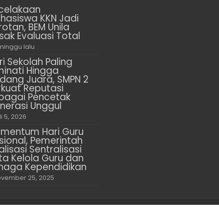
celakaan
hasiswa KKN Jadi
rotan, BEM Unila
sak Evaluasi Total
minggu lalu
ri Sekolah Paling
minati Hingga
dang Juara, SMPN 2
rkuat Reputasi
bagai Pencetak
nerasi Unggul
li 5, 2026
mentum Hari Guru
sional, Pemerintah
alisasi Sentralisasi
ta Kelola Guru dan
naga Kependidikan
vember 25, 2025
 Berjaya
About