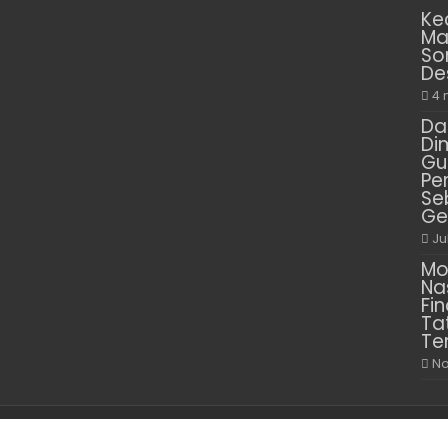
Ke
Ma
So
De
4 
Da
Di
Gu
Pe
Se
Ge
Ju
Mo
Na
Fin
Ta
Te
No
© Copyright 2026, PT. Media Delima