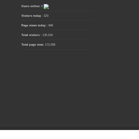
Users online:
0
Visitors today :
323
Page views today :
946
Total visitors :
135,016
Total page view:
172,058
 Us
| TOS
| Disclaimer
| Privacy Policy