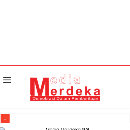
Warning
: getimagesize(https://mediamerdeka.co/wp-
content/uploads/2018/06/coblos-nomor.jpg): Failed to
open stream: HTTP request failed! HTTP/1.1 404 Not
Found in
/home/u711060917/domains/mediamerdeka.co/pub
content/plugins/easy-social-share-
buttons3/lib/modules/social-share-
optimization/class-opengraph.php
on line
630
Jasa Raharja Serahkan Santunan kepada Ahli Waris Korban Kebakar