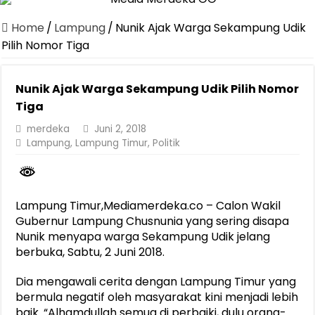
Canangkan Desa TAPIS dan Luncurkan Sekolah Lansia di Kampun
Home
/
Lampung
/
Nunik Ajak Warga Sekampung Udik
Pemprov Lampung Berhasil Kendalikan Inflasi, Jadi Provinsi dengan 
Pilih Nomor Tiga
Pemprov Lampung Perkuat Pembangunan Rumah Layak Huni untuk
Nunik Ajak Warga Sekampung Udik Pilih Nomor
Dirut Jasa Raharja Dampingi Wamenhub Tinjau Penanganan Korban
Tiga
Pastikan Pelayanan Maksimal, Direksi Jasa Raharja Tinjau Korban 
merdeka
Juni 2, 2018
Dirut Jasa Raharja Dampingi Wamenhub Tinjau Penanganan Korban
Lampung
,
Lampung Timur
,
Politik
Jasa Raharja Jamin Seluruh Korban Kebakaran KM Mutiara Sentosa 
Gubernur Mirza Ajak IAI Darul Fattah Cetak SDM Adaptif Berland
Lampung Timur,Mediamerdeka.co – Calon Wakil
Purnama Wulan Sari Mirza Buka SiSeSa Roadshow Lampung 2026, Do
Gubernur Lampung Chusnunia yang sering disapa
Nunik menyapa warga Sekampung Udik jelang
berbuka, Sabtu, 2 Juni 2018.
Dia mengawali cerita dengan Lampung Timur yang
bermula negatif oleh masyarakat kini menjadi lebih
baik. “Alhamdullah semua di perbaiki, dulu orang-