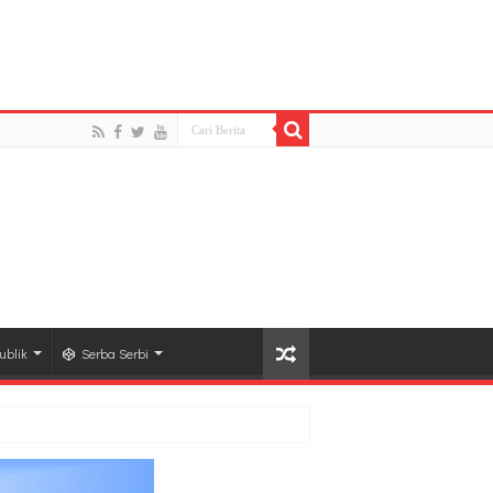
d to open stream: HTTP request failed! HTTP/1.1 404
l-share-buttons3/lib/modules/social-share-
ublik
Serba Serbi