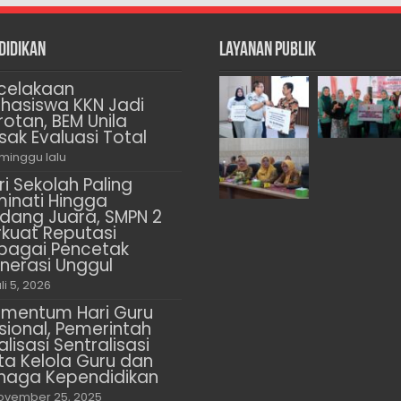
didikan
Layanan Publik
celakaan
hasiswa KKN Jadi
rotan, BEM Unila
sak Evaluasi Total
 minggu lalu
ri Sekolah Paling
minati Hingga
dang Juara, SMPN 2
rkuat Reputasi
bagai Pencetak
nerasi Unggul
li 5, 2026
mentum Hari Guru
sional, Pemerintah
alisasi Sentralisasi
ta Kelola Guru dan
naga Kependidikan
ovember 25, 2025