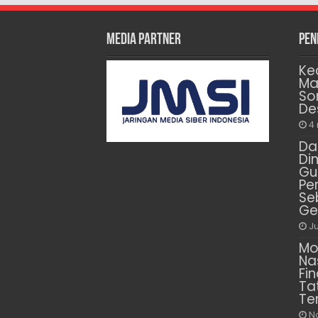
Media Partner
Pen
Ke
Ma
So
De
4
Da
Di
Gu
Pe
Se
Ge
Ju
Mo
Na
Fin
Ta
Te
N