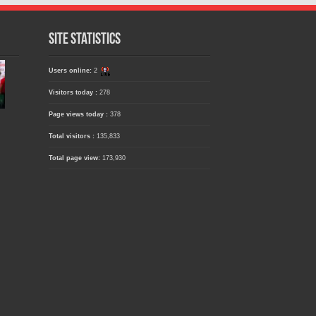
Site Statistics
Users online:
2
Visitors today :
278
Page views today :
378
Total visitors :
135,833
Total page view:
173,930