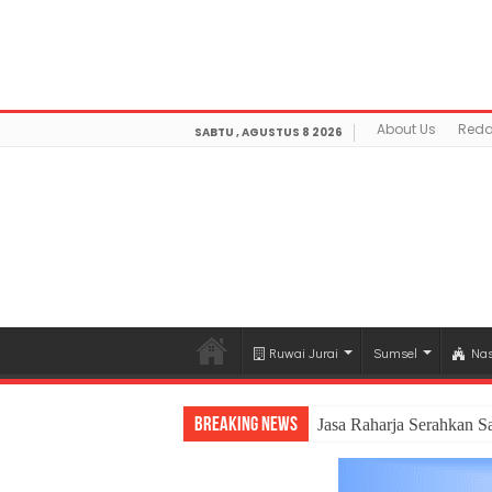
Warning
: getimagesize(https://mediamerdeka.co/wp-co
Not Found in
/home/u711060917/domains/mediamerdek
optimization/class-opengraph.php
on line
630
About Us
Reda
SABTU , AGUSTUS 8 2026
Ruwai Jurai
Sumsel
Nas
Breaking News
Jasa Raharja Serahkan S