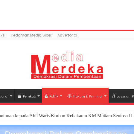
ntent/uploads/2019/06/IMG-20190621-WA0090.jpg): Faile
a.co/public_html/wp-content/plugins/easy-socia
ksi
Pedoman Media Siber
Advertorial
ional
Pemkab
Politik
Hukum & Kriminal
Layanan P
antunan kepada Ahli Waris Korban Kebakaran KM Mutiara Sentosa II