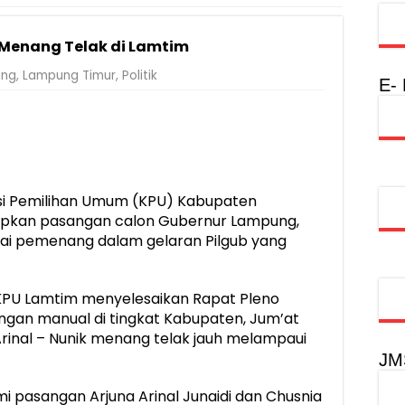
Rumah Layak Huni untuk Dukung SDM Unggul dan Masyarakat Seha
 Menang Telak di Lamtim
injau Penanganan Korban KM Mutiara Sentosa II di RS PHC Surabay
ung
,
Lampung Timur
,
Politik
a Raharja Tinjau Korban Kebakaran KM Mutiara Sentosa II
E-
injau Penanganan Korban KM Mutiara Sentosa II di RS PHC Surabay
aran KM Mutiara Sentosa II di Perairan Sumenep
tak SDM Adaptif Berlandaskan Nilai Agama
i Pemilihan Umum (KPU) Kabupaten
oadshow Lampung 2026, Dorong Kolaborasi Industri Kreatif dan Fas
pkan pasangan calon Gubernur Lampung,
agai pemenang dalam gelaran Pilgub yang
 KPU Lamtim menyelesaikan Rapat Pleno
tungan manual di tingkat Kabupaten, Jum’at
Arinal – Nunik menang telak jauh melampaui
JM
i pasangan Arjuna Arinal Junaidi dan Chusnia