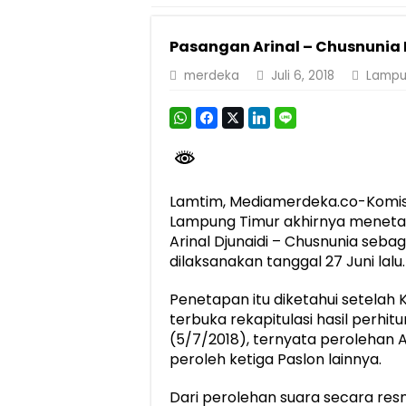
Pemprov Lampung Perkuat Pembangunan 
Pasangan Arinal – Chusnunia
Dirut Jasa Raharja Dampingi Wamenhub T
merdeka
Juli 6, 2018
Lamp
Pastikan Pelayanan Maksimal, Direksi Jas
Dirut Jasa Raharja Dampingi Wamenhub T
Jasa Raharja Jamin Seluruh Korban Kebak
Gubernur Mirza Ajak IAI Darul Fattah Ce
Lamtim, Mediamerdeka.co-Komis
Purnama Wulan Sari Mirza Buka SiSeSa R
Lampung Timur akhirnya meneta
Arinal Djunaidi – Chusnunia seb
dilaksanakan tanggal 27 Juni lalu.
Penetapan itu diketahui setelah
terbuka rekapitulasi hasil perhi
(5/7/2018), ternyata perolehan 
peroleh ketiga Paslon lainnya.
Dari perolehan suara secara resm