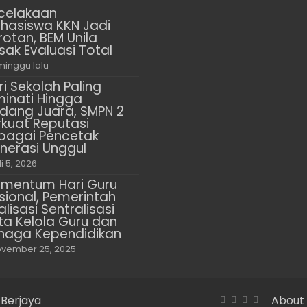
celakaan
hasiswa KKN Jadi
rotan, BEM Unila
sak Evaluasi Total
minggu lalu
ri Sekolah Paling
minati Hingga
dang Juara, SMPN 2
rkuat Reputasi
bagai Pencetak
nerasi Unggul
li 5, 2026
mentum Hari Guru
sional, Pemerintah
alisasi Sentralisasi
ta Kelola Guru dan
naga Kependidikan
vember 25, 2025
 Berjaya
About