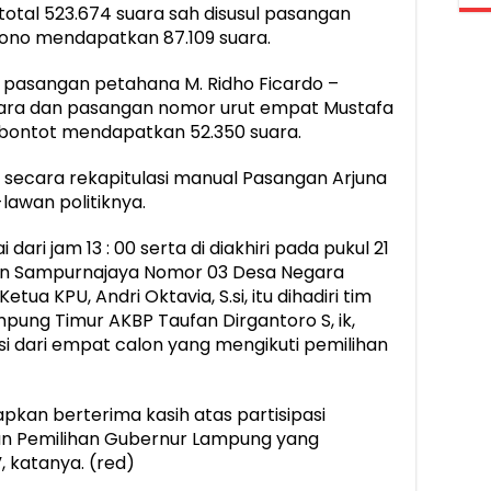
total 523.674 suara sah disusul pasangan
ono mendapatkan 87.109 suara.
h pasangan petahana M. Ridho Ficardo –
suara dan pasangan nomor urut empat Mustafa
g bontot mendapatkan 52.350 suara.
secara rekapitulasi manual Pasangan Arjuna
lawan politiknya.
dari jam 13 : 00 serta di diakhiri pada pukul 21
Jalan Sampurnajaya Nomor 03 Desa Negara
ua KPU, Andri Oktavia, S.si, itu dihadiri tim
ung Timur AKBP Taufan Dirgantoro S, ik,
aksi dari empat calon yang mengikuti pemilihan
pkan berterima kasih atas partisipasi
n Pemilihan Gubernur Lampung yang
, katanya. (red)