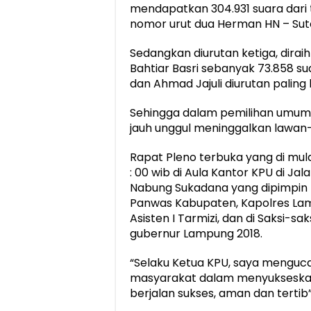
mendapatkan 304.931 suara dari 
nomor urut dua Herman HN – Sut
Sedangkan diurutan ketiga, dirai
Bahtiar Basri sebanyak 73.858 
dan Ahmad Jajuli diurutan palin
Sehingga dalam pemilihan umum 
jauh unggul meninggalkan lawan-
Rapat Pleno terbuka yang di mulai 
: 00 wib di Aula Kantor KPU di 
Nabung Sukadana yang dipimpin Ket
Panwas Kabupaten, Kapolres Lamp
Asisten I Tarmizi, dan di Saksi-s
gubernur Lampung 2018.
“Selaku Ketua KPU, saya menguca
masyarakat dalam menyukseska
berjalan sukses, aman dan tertib”