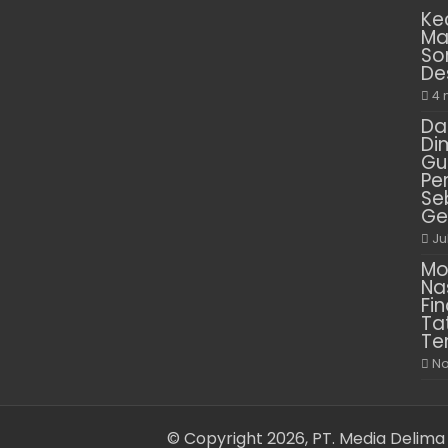
Ke
Ma
So
De
4 
Da
Di
Gu
Pe
Se
Ge
Ju
Mo
Na
Fin
Ta
Te
No
© Copyright 2026, PT. Media Delima