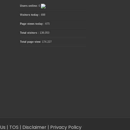
Users online:
0
Visitors today :
498
Page views today :
675
Total visitors :
136,053
Total page view:
174,227
 Us
| TOS
| Disclaimer
| Privacy Policy