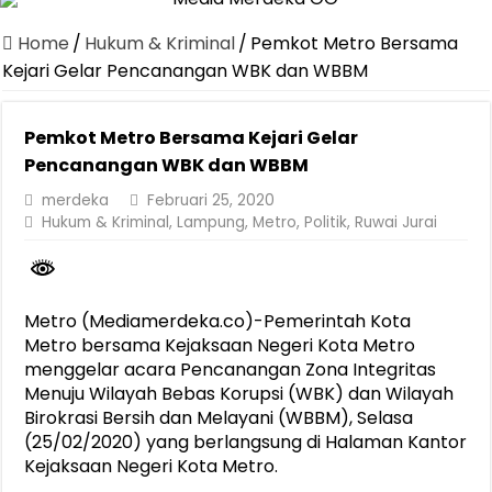
Dirut Jasa Raharja Dampingi Wamenhub Tinjau Penanganan Korban
Home
/
Hukum & Kriminal
/
Pemkot Metro Bersama
Pastikan Pelayanan Maksimal, Direksi Jasa Raharja Tinjau Korban 
Kejari Gelar Pencanangan WBK dan WBBM
Dirut Jasa Raharja Dampingi Wamenhub Tinjau Penanganan Korban
Pemkot Metro Bersama Kejari Gelar
Jasa Raharja Jamin Seluruh Korban Kebakaran KM Mutiara Sentosa 
Pencanangan WBK dan WBBM
Gelar Audiensi, Jasa Raharja dan Kementerian PANRB Perkuat K
merdeka
Februari 25, 2020
Berkontribusi terhadap Keselamatan dan Mobilitas Masyarakat, Jasa
Hukum & Kriminal
,
Lampung
,
Metro
,
Politik
,
Ruwai Jurai
Pemprov Lampung Dukung Penuh Lampung Financial Festival, Perk
Pengesahan Raperda APBD 2025 Jadi Langkah Penguatan Akuntabi
Metro (Mediamerdeka.co)-Pemerintah Kota
Ketua PMI Provinsi Lampung Lantik Pengurus PMI Lampung Selat
Metro bersama Kejaksaan Negeri Kota Metro
menggelar acara Pencanangan Zona Integritas
Menuju Wilayah Bebas Korupsi (WBK) dan Wilayah
Birokrasi Bersih dan Melayani (WBBM), Selasa
(25/02/2020) yang berlangsung di Halaman Kantor
Kejaksaan Negeri Kota Metro.