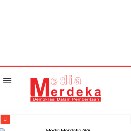
Warning
: getimagesize(https://mediamerdeka.co/wp-
content/uploads/2020/02/KEJARI-METRO.jpg): Failed to
open stream: HTTP request failed! HTTP/1.1 404 Not
Found in
/home/u711060917/domains/mediamerdeka.co/pub
content/plugins/easy-social-share-
buttons3/lib/modules/social-share-
optimization/class-opengraph.php
on line
630
Jasa Raharja Serahkan Santunan kepada Ahli Waris Korban Kebakar