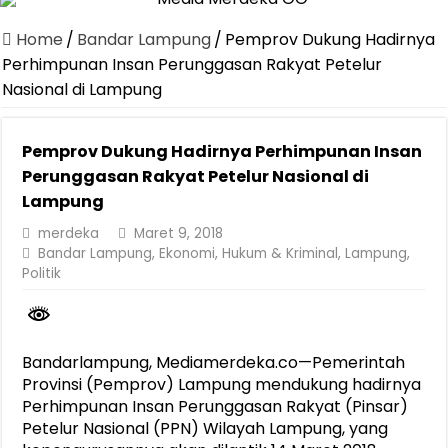
Jasa Raharja Serahkan Santunan kepada Ahli Waris Korban Kebakar
Home
/
Bandar Lampung
/
Pemprov Dukung Hadirnya
Canangkan Desa TAPIS dan Luncurkan Sekolah Lansia di Kampun
Perhimpunan Insan Perunggasan Rakyat Petelur
Nasional di Lampung
Pemprov Lampung Berhasil Kendalikan Inflasi, Jadi Provinsi dengan 
Pemprov Lampung Perkuat Pembangunan Rumah Layak Huni untuk
Pemprov Dukung Hadirnya Perhimpunan Insan
Dirut Jasa Raharja Dampingi Wamenhub Tinjau Penanganan Korban
Perunggasan Rakyat Petelur Nasional di
Pastikan Pelayanan Maksimal, Direksi Jasa Raharja Tinjau Korban 
Lampung
Dirut Jasa Raharja Dampingi Wamenhub Tinjau Penanganan Korban
merdeka
Maret 9, 2018
Bandar Lampung
,
Ekonomi
,
Hukum & Kriminal
,
Lampung
,
Jasa Raharja Jamin Seluruh Korban Kebakaran KM Mutiara Sentosa 
Politik
Gubernur Mirza Ajak IAI Darul Fattah Cetak SDM Adaptif Berland
Bandarlampung, Mediamerdeka.co—Pemerintah
Provinsi (Pemprov) Lampung mendukung hadirnya
Perhimpunan Insan Perunggasan Rakyat (Pinsar)
Petelur Nasional (PPN) Wilayah Lampung, yang