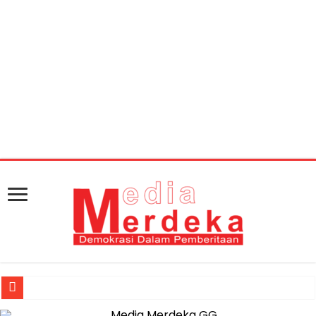
Warning
: getimagesize(https://mediamerdeka.co/wp-
content/uploads/2018/03/WhatsApp-Image-2018-03-
09-at-19.34.35.jpeg): Failed to open stream: HTTP
request failed! HTTP/1.1 404 Not Found in
/home/u711060917/domains/mediamerdeka.co/pub
content/plugins/easy-social-share-
buttons3/lib/modules/social-share-
optimization/class-opengraph.php
on line
630
Muhammad Awaluddin: Ekosistem Terintegrasi Kunci Jasa Raharja 