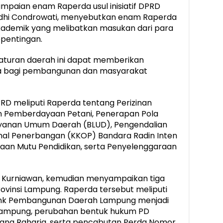
aian enam Raperda usul inisiatif DPRD
dhi Condrowati, menyebutkan enam Raperda
 akademik yang melibatkan masukan dari para
epentingan.
aturan daerah ini dapat memberikan
a bagi pembangunan dan masyarakat
RD meliputi Raperda tentang Perizinan
n Pemberdayaan Petani, Penerapan Pola
yanan Umum Daerah (BLUD), Pengendalian
al Penerbangan (KKOP) Bandara Radin Inten
raan Mutu Pendidikan, serta Penyelenggaraan
o Kurniawan, kemudian menyampaikan tiga
vinsi Lampung. Raperda tersebut meliputi
nk Pembangunan Daerah Lampung menjadi
ampung, perubahan bentuk hukum PD
ana Raharja, serta pencabutan Perda Nomor