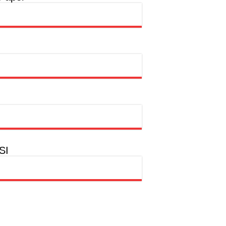
rtasi Indonesia Awards 2026
ntas
SI