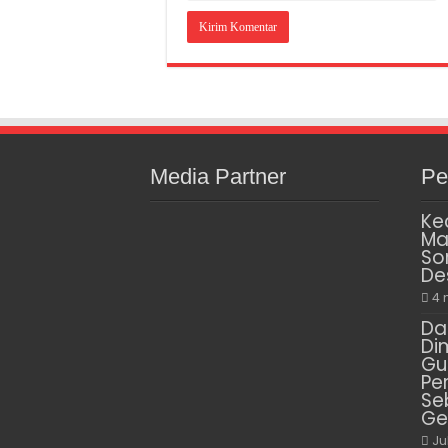
Media Partner
Pe
Ke
Ma
So
De
4 
Da
Di
Gu
Pe
Se
Ge
Ju