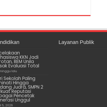
ndidikan
Layanan Publik
celakaan
hasiswa KKN Jadi
rotan, BEM Unila
sak Evaluasi Total
minggu lalu
ri Sekolah Paling
minati Hingga
dang Juara, SMPN 2
rkuat Reputasi
bagai Pencetak
nerasi Unggul
li 5, 2026