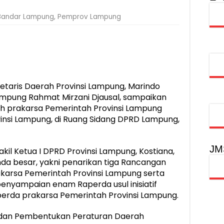
obilitas Masyarakat, Jasa Raharja Raih Penghargaan di Ajang Transpo
Bandar Lampung
,
Pemprov Lampung
syarakat Akhiri Lawan Arus, Wujudkan Budaya Keselamatan Berlalu Li
rgi Keselamatan Lalu Lintas dan Kepatuhan Pajak Kendaraan
rpustakaan Jadi Ruang Edukasi dan Rekreasi Keluarga
etaris Daerah Provinsi Lampung, Marindo
ampung Rahmat Mirzani Djausal, sampaikan
h prakarsa Pemerintah Provinsi Lampung
insi Lampung, di Ruang Sidang DPRD Lampung,
JM
kil Ketua I DPRD Provinsi Lampung, Kostiana,
da besar, yakni penarikan tiga Rancangan
karsa Pemerintah Provinsi Lampung serta
 penyampaian enam Raperda usul inisiatif
erda prakarsa Pemerintah Provinsi Lampung.
dan Pembentukan Peraturan Daerah