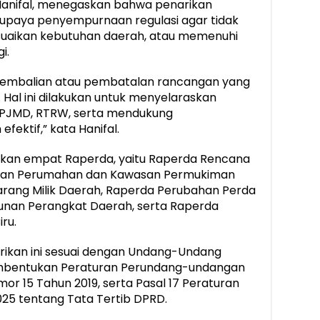
nifal, menegaskan bahwa penarikan
upaya penyempurnaan regulasi agar tidak
suaikan kebutuhan daerah, atau memenuhi
i.
gembalian atau pembatalan rancangan yang
 Hal ini dilakukan untuk menyelaraskan
RPJMD, RTRW, serta mendukung
ektif,” kata Hanifal.
an empat Raperda, yaitu Raperda Rencana
an Perumahan dan Kawasan Permukiman
arang Milik Daerah, Raperda Perubahan Perda
unan Perangkat Daerah, serta Raperda
ru.
rikan ini sesuai dengan Undang-Undang
embentukan Peraturan Perundang-undangan
or 15 Tahun 2019, serta Pasal 17 Peraturan
5 tentang Tata Tertib DPRD.