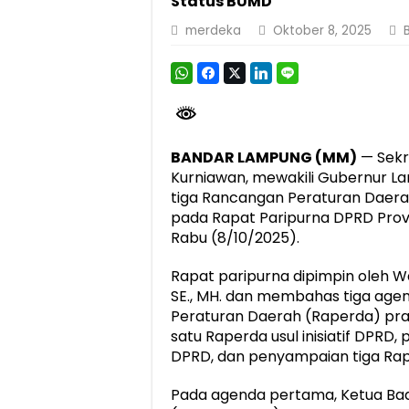
Status BUMD
Berkontribusi terhadap Keselamatan dan M
merdeka
Oktober 8, 2025
Jasa Raharja dan Korlantas Polri Ajak Ma
FLLAJ Kabupaten Tanggamus Perkuat Sine
Festival Literasi Lampung 2026 Dorong Pe
BANDAR LAMPUNG (MM)
— Sekr
Kurniawan, mewakili Gubernur L
tiga Rancangan Peraturan Daera
pada Rapat Paripurna DPRD Prov
Rabu (8/10/2025).
Rapat paripurna dipimpin oleh Wa
SE., MH. dan membahas tiga agen
Peraturan Daerah (Raperda) pra
satu Raperda usul inisiatif DPRD,
DPRD, dan penyampaian tiga Rap
Pada agenda pertama, Ketua Ba