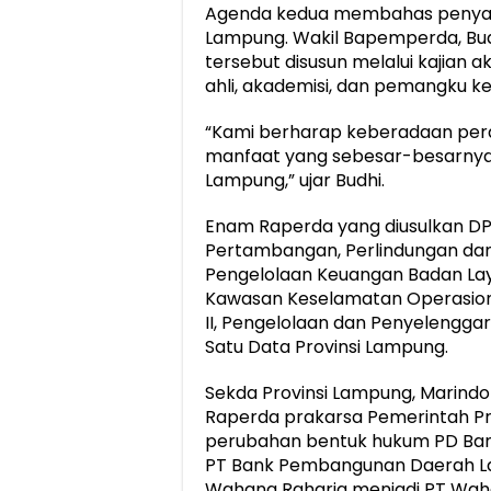
Agenda kedua membahas penyamp
Lampung. Wakil Bapemperda, Bu
tersebut disusun melalui kajian
ahli, akademisi, dan pemangku k
“Kami berharap keberadaan per
manfaat yang sebesar-besarny
Lampung,” ujar Budhi.
Enam Raperda yang diusulkan DP
Pertambangan, Perlindungan da
Pengelolaan Keuangan Badan La
Kawasan Keselamatan Operasion
II, Pengelolaan dan Penyelengga
Satu Data Provinsi Lampung.
Sekda Provinsi Lampung, Marind
Raperda prakarsa Pemerintah Pro
perubahan bentuk hukum PD Ba
PT Bank Pembangunan Daerah L
Wahana Raharja menjadi PT Wah