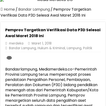
Dirut Jasa Raharja Dampingi Wamenhub Tinjau Penanganan Korban
Home
/
Bandar Lampung
/
Pemprov Targetkan
Pastikan Pelayanan Maksimal, Direksi Jasa Raharja Tinjau Korban 
Verifikasi Data P3D Selesai Awal Maret 2018 Ini
Dirut Jasa Raharja Dampingi Wamenhub Tinjau Penanganan Korban
Pemprov Targetkan Verifikasi Data P3D Selesai
Jasa Raharja Jamin Seluruh Korban Kebakaran KM Mutiara Sentosa 
Awal Maret 2018 Ini
Gelar Audiensi, Jasa Raharja dan Kementerian PANRB Perkuat K
merdeka
Maret 1, 2018
Berkontribusi terhadap Keselamatan dan Mobilitas Masyarakat, Jasa
Bandar Lampung
,
Hukum & Kriminal
,
Lampung
,
Politik
Pemprov Lampung Dukung Penuh Lampung Financial Festival, Perk
Pengesahan Raperda APBD 2025 Jadi Langkah Penguatan Akuntabi
Bandasrlampung, Mediamerdeka.co–Pemerintah
Ketua PMI Provinsi Lampung Lantik Pengurus PMI Lampung Selat
Provinsi Lampung terus mempercepat proses
pendataan Pengalihan Personel, Pembiayaan,
Peralatan dan Dokumen (P3D) bidang pendidikan
menengah atas dari Pemerintah Kabupaten/Kota
ke Pemerintah Provinsi Lampung. Pemprov
menargetkan seluruh data pengalihan aset
tersebut sudah rampung dan terverifikasi awal