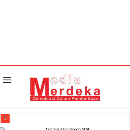
Warning
: getimagesize(https://mediamerdeka.co/wp-
content/uploads/2018/03/WhatsApp-Image-2018-03-
01-at-16.23.37.jpeg): Failed to open stream: HTTP request
failed! HTTP/1.1 404 Not Found in
/home/u711060917/domains/mediamerdeka.co/pub
content/plugins/easy-social-share-
buttons3/lib/modules/social-share-
optimization/class-opengraph.php
on line
630
Jasa Raharja Serahkan Santunan kepada Ahli Waris Korban Kebakar