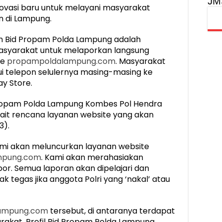
JM
novasi baru untuk melayani masyarakat
an di Lampung.
eh Bid Propam Polda Lampung adalah
syarakat untuk melaporkan langsung
te
propampoldalampung.com
. Masyarakat
i telepon selulernya masing-masing ke
ay Store.
 Propam Polda Lampung Kombes Pol Hendra
ait rencana layanan website yang akan
3).
ami akan meluncurkan layanan website
mpung.com
. Kami akan merahasiakan
or. Semua laporan akan dipelajari dan
ak tegas jika anggota Polri yang ‘nakal’ atau
ampung.com
tersebut, di antaranya terdapat
kat, Profil Bid Propam Polda Lampung,