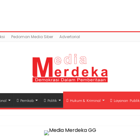
ntent/uploads/2018/03/PROPAM-WEBSITE-696x407.jpg): F
rdeka.co/public_html/wp-content/plugins/easy-so
ksi
Pedoman Media Siber
Advertorial
onal
Pemkab
Politik
Hukum & Kriminal
Layanan Publik
hli Waris Korban Kebakaran KM Mutiara Sentosa II