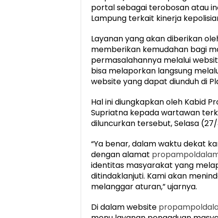
portal sebagai terobosan atau i
Lampung terkait kinerja kepolisi
Layanan yang akan diberikan ol
memberikan kemudahan bagi ma
permasalahannya melalui websi
bisa melaporkan langsung melalu
website yang dapat diunduh di Pl
Hal ini diungkapkan oleh Kabid
Supriatna kepada wartawan terk
diluncurkan tersebut, Selasa (27/
“Ya benar, dalam waktu dekat k
dengan alamat
propampoldala
identitas masyarakat yang melap
ditindaklanjuti. Kami akan menind
melanggar aturan,” ujarnya.
Di dalam website
propampoldal
menu layanan pengaduan masyara