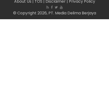
About Us
| TOS
| Disclaimer
| Privacy Policy
© Copyright 2026, PT. Media Delima Berjaya