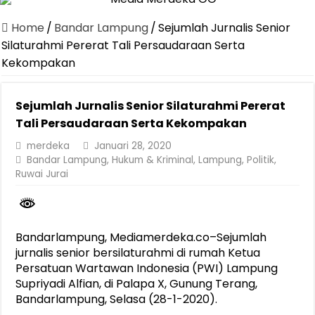
Canangkan Desa TAPIS dan Luncurkan Sekolah Lansia di Kampun
Home
/
Bandar Lampung
/
Sejumlah Jurnalis Senior
Pemprov Lampung Berhasil Kendalikan Inflasi, Jadi Provinsi dengan 
Silaturahmi Pererat Tali Persaudaraan Serta
Kekompakan
Pemprov Lampung Perkuat Pembangunan Rumah Layak Huni untuk
Dirut Jasa Raharja Dampingi Wamenhub Tinjau Penanganan Korban
Sejumlah Jurnalis Senior Silaturahmi Pererat
Pastikan Pelayanan Maksimal, Direksi Jasa Raharja Tinjau Korban 
Tali Persaudaraan Serta Kekompakan
Dirut Jasa Raharja Dampingi Wamenhub Tinjau Penanganan Korban
merdeka
Januari 28, 2020
Bandar Lampung
,
Hukum & Kriminal
,
Lampung
,
Politik
,
Jasa Raharja Jamin Seluruh Korban Kebakaran KM Mutiara Sentosa 
Ruwai Jurai
Gubernur Mirza Ajak IAI Darul Fattah Cetak SDM Adaptif Berland
Purnama Wulan Sari Mirza Buka SiSeSa Roadshow Lampung 2026, Do
Bandarlampung, Mediamerdeka.co–Sejumlah
jurnalis senior bersilaturahmi di rumah Ketua
Persatuan Wartawan Indonesia (PWI) Lampung
Supriyadi Alfian, di Palapa X, Gunung Terang,
Bandarlampung, Selasa (28-1-2020).