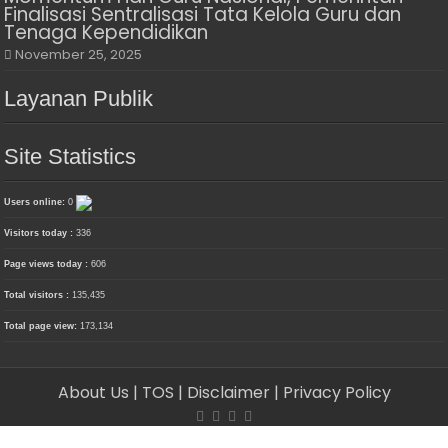
Finalisasi Sentralisasi Tata Kelola Guru dan
Tenaga Kependidikan
November 25, 2025
Layanan Publik
Site Statistics
Users online:
0
Visitors today :
336
Page views today :
606
Total visitors :
135,435
Total page view:
173,134
About Us
| TOS
| Disclaimer
| Privacy Policy
© Copyright 2026, PT. Media Delima Berjaya