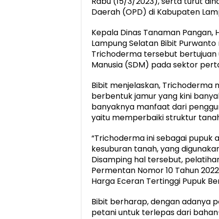
Rabu (15/3/2023), serta turut di
Daerah (OPD) di Kabupaten Lam
Kepala Dinas Tanaman Pangan, H
Lampung Selatan Bibit Purwanto
Trichoderma tersebut bertujuan
Manusia (SDM) pada sektor perta
Bibit menjelaskan, Trichoderma 
berbentuk jamur yang kini banya
banyaknya manfaat dari penggun
yaitu memperbaiki struktur tanah
“Trichoderma ini sebagai pupuk 
kesuburan tanah, yang digunaka
Disamping hal tersebut, pelatihan 
Permentan Nomor 10 Tahun 2022 
Harga Eceran Tertinggi Pupuk Bersu
Bibit berharap, dengan adanya
petani untuk terlepas dari bahan