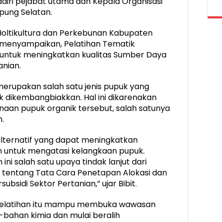
hadiri pejabat utama dan Kepala Organisasi
pung Selatan.
oltikultura dan Perkebunan Kabupaten
 menyampaikan, Pelatihan Tematik
 untuk meningkatkan kualitas Sumber Daya
nian.
merupakan salah satu jenis pupuk yang
k dikembangbiakkan. Hal ini dikarenakan
aan pupuk organik tersebut, salah satunya
.
alternatif yang dapat meningkatkan
n untuk mengatasi kelangkaan pupuk.
ini salah satu upaya tindak lanjut dari
tentang Tata Cara Penetapan Alokasi dan
bsidi Sektor Pertanian,” ujar Bibit.
 pelatihan itu mampu membuka wawasan
-bahan kimia dan mulai beralih