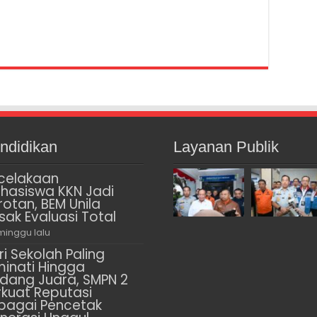
ndidikan
Layanan Publik
celakaan
hasiswa KKN Jadi
rotan, BEM Unila
sak Evaluasi Total
minggu lalu
ri Sekolah Paling
minati Hingga
dang Juara, SMPN 2
rkuat Reputasi
bagai Pencetak