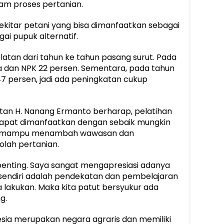
am proses pertanian.
kitar petani yang bisa dimanfaatkan sebagai
 pupuk alternatif.
atan dari tahun ke tahun pasang surut. Pada
ea dan NPK 22 persen. Sementara, pada tahun
47 persen, jadi ada peningkatan cukup
tan H. Nanang Ermanto berharap, pelatihan
dapat dimanfaatkan dengan sebaik mungkin
nti mampu menambah wawasan dan
lah pertanian.
penting. Saya sangat mengapresiasi adanya
ni sendiri adalah pendekatan dan pembelajaran
ta lakukan. Maka kita patut bersyukur ada
g.
sia merupakan negara agraris dan memiliki