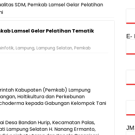
ualitas SDM, Pemkab Lamsel Gelar Pelatihan
ni
kab Lamsel Gelar Pelatihan Tematik
E-
infotik
,
Lampung
,
Lampung Selatan
,
Pemkab
erintah Kabupaten (Pemkab) Lampung
angan, Holtikultura dan Perkebunan
richoderma kepada Gabungan Kelompok Tani
lai Desa Bandan Hurip, Kecamatan Palas,
JM
ati Lampung Selatan H. Nanang Ermanto,