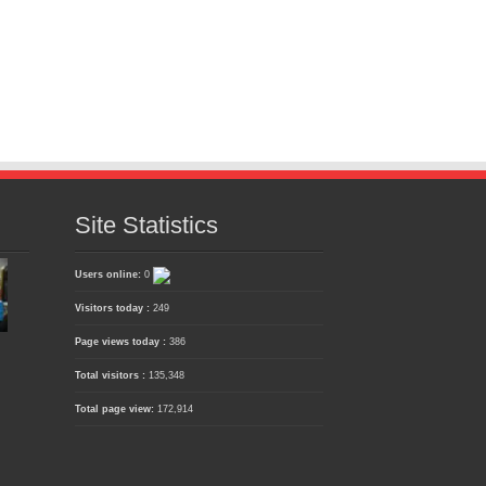
Site Statistics
Users online:
0
Visitors today :
249
Page views today :
386
Total visitors :
135,348
Total page view:
172,914