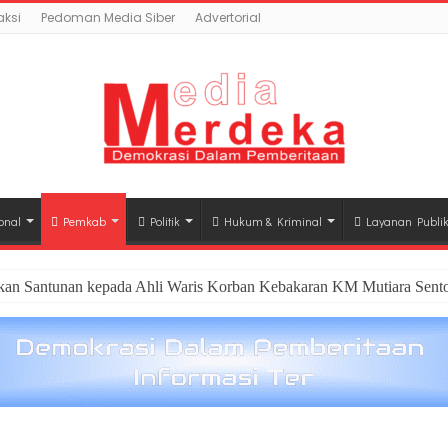
ksi
Pedoman Media Siber
Advertorial
onal
Pemkab
Politik
Hukum & Kriminal
Layanan Publi
hkan Santunan kepada Ahli Waris Korban Kebakaran KM Mutiara Sento