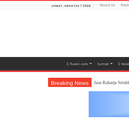
About Us
Reda
JUMAT , AGUSTUS 7 2026
Ruwai Jurai
Sumsel
Nasi
Breaking News
Jasa Raharja Sera