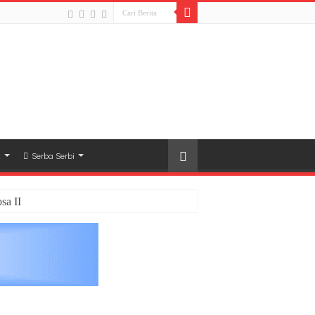
k
Serba Serbi
sa II