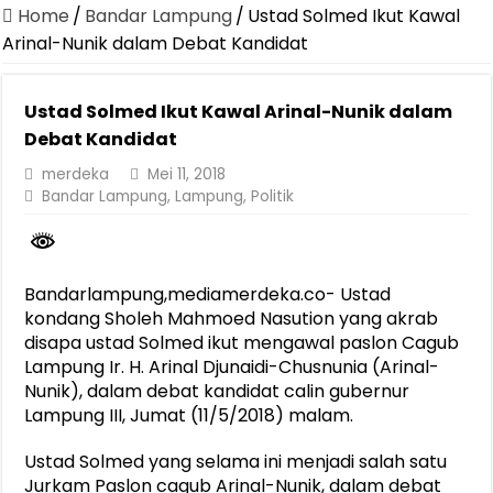
Canangkan Desa TAPIS dan Luncurkan Sekolah Lansia di Kampun
Home
/
Bandar Lampung
/
Ustad Solmed Ikut Kawal
Pemprov Lampung Berhasil Kendalikan Inflasi, Jadi Provinsi dengan 
Arinal-Nunik dalam Debat Kandidat
Pemprov Lampung Perkuat Pembangunan Rumah Layak Huni untuk
Ustad Solmed Ikut Kawal Arinal-Nunik dalam
Dirut Jasa Raharja Dampingi Wamenhub Tinjau Penanganan Korban
Debat Kandidat
Pastikan Pelayanan Maksimal, Direksi Jasa Raharja Tinjau Korban 
merdeka
Mei 11, 2018
Dirut Jasa Raharja Dampingi Wamenhub Tinjau Penanganan Korban
Bandar Lampung
,
Lampung
,
Politik
Jasa Raharja Jamin Seluruh Korban Kebakaran KM Mutiara Sentosa 
Gubernur Mirza Ajak IAI Darul Fattah Cetak SDM Adaptif Berland
Bandarlampung,mediamerdeka.co- Ustad
Purnama Wulan Sari Mirza Buka SiSeSa Roadshow Lampung 2026, Do
kondang Sholeh Mahmoed Nasution yang akrab
disapa ustad Solmed ikut mengawal paslon Cagub
Lampung Ir. H. Arinal Djunaidi-Chusnunia (Arinal-
Nunik), dalam debat kandidat calin gubernur
Lampung III, Jumat (11/5/2018) malam.
Ustad Solmed yang selama ini menjadi salah satu
Jurkam Paslon cagub Arinal-Nunik, dalam debat