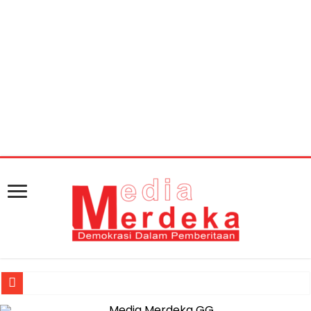
Warning
: getimagesize(https://mediamerdeka.co/wp-
content/uploads/2018/06/C9C0EEA5-44F5-451F-BF41-
24CC338050B7.jpeg): Failed to open stream: HTTP
request failed! HTTP/1.1 404 Not Found in
/home/u711060917/domains/mediamerdeka.co/pub
content/plugins/easy-social-share-
buttons3/lib/modules/social-share-
optimization/class-opengraph.php
on line
630
Jasa Raharja Serahkan Santunan kepada Ahli Waris Korban Kebakar