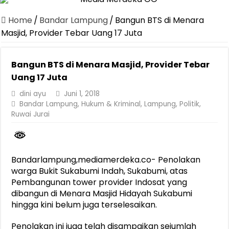
Dirut Jasa Raharja Dampingi Wamenhub Tinjau Penanganan Korban
Home
/
Bandar Lampung
/
Bangun BTS di Menara
Pastikan Pelayanan Maksimal, Direksi Jasa Raharja Tinjau Korban 
Masjid, Provider Tebar Uang 17 Juta
Dirut Jasa Raharja Dampingi Wamenhub Tinjau Penanganan Korban
Bangun BTS di Menara Masjid, Provider Tebar
Jasa Raharja Jamin Seluruh Korban Kebakaran KM Mutiara Sentosa 
Uang 17 Juta
Gelar Audiensi, Jasa Raharja dan Kementerian PANRB Perkuat K
dini ayu
Juni 1, 2018
Berkontribusi terhadap Keselamatan dan Mobilitas Masyarakat, Jasa
Bandar Lampung
,
Hukum & Kriminal
,
Lampung
,
Politik
,
Ruwai Jurai
Jasa Raharja dan Korlantas Polri Ajak Masyarakat Akhiri Lawan Ar
FLLAJ Kabupaten Tanggamus Perkuat Sinergi Keselamatan Lalu Li
Festival Literasi Lampung 2026 Dorong Perpustakaan Jadi Ruang Ed
Bandarlampung,mediamerdeka.co- Penolakan
warga Bukit Sukabumi Indah, Sukabumi, atas
Pembangunan tower provider Indosat yang
dibangun di Menara Masjid Hidayah Sukabumi
hingga kini belum juga terselesaikan.
Penolakan ini juga telah disampaikan sejumlah