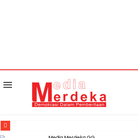
Warning
: getimagesize(https://mediamerdeka.co/wp-
content/uploads/2018/06/1ACA530E-11E8-42CA-9BB4-
323DF78DA5DC.jpeg): Failed to open stream: HTTP
request failed! HTTP/1.1 404 Not Found in
/home/u711060917/domains/mediamerdeka.co/pub
content/plugins/easy-social-share-
buttons3/lib/modules/social-share-
optimization/class-opengraph.php
on line
630
Jasa Raharja Serahkan Santunan kepada Ahli Waris Korban Kebakar