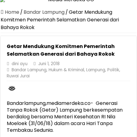
Dirut Jasa Raharja Dampingi Wamenhub Tinjau Penanganan Korban
Home
/
Bandar Lampung
/
Getar Mendukung
Pastikan Pelayanan Maksimal, Direksi Jasa Raharja Tinjau Korban 
Komitmen Pemerintah Selamatkan Generasi dari
Bahaya Rokok
Dirut Jasa Raharja Dampingi Wamenhub Tinjau Penanganan Korban
Jasa Raharja Jamin Seluruh Korban Kebakaran KM Mutiara Sentosa 
Getar Mendukung Komitmen Pemerintah
Gelar Audiensi, Jasa Raharja dan Kementerian PANRB Perkuat K
Selamatkan Generasi dari Bahaya Rokok
Berkontribusi terhadap Keselamatan dan Mobilitas Masyarakat, Jasa
dini ayu
Juni 1, 2018
Bandar Lampung
,
Hukum & Kriminal
,
Lampung
,
Politik
,
Jasa Raharja dan Korlantas Polri Ajak Masyarakat Akhiri Lawan Ar
Ruwai Jurai
FLLAJ Kabupaten Tanggamus Perkuat Sinergi Keselamatan Lalu Li
Pemprov Lampung Perkuat Pelindungan Data Pribadi, Tingkatkan Li
Bandarlampung,mediamerdeka.co- Generasi
Tanpa Rokok (Getar) Lampung berkesempatan
berdialog bersama Menteri Kesehatan RI Nila
Moeloek (31/06/18) dalam acara Hari Tanpa
Tembakau Sedunia.