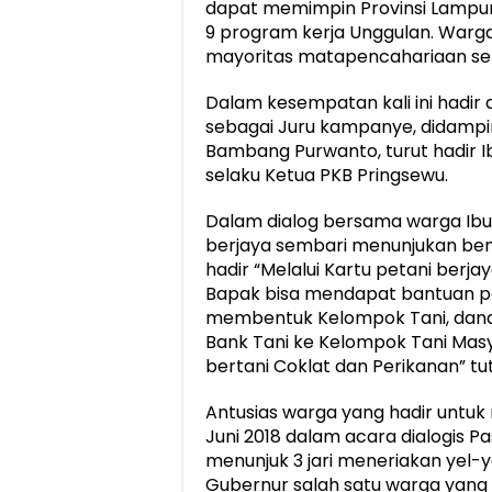
dapat memimpin Provinsi Lampun
9 program kerja Unggulan. Warg
mayoritas matapencahariaan seb
Dalam kesempatan kali ini hadir 
sebagai Juru kampanye, didampi
Bambang Purwanto, turut hadir I
selaku Ketua PKB Pringsewu.
Dalam dialog bersama warga Ibu
berjaya sembari menunjukan ben
hadir “Melalui Kartu petani berj
Bapak bisa mendapat bantuan pe
membentuk Kelompok Tani, dana 
Bank Tani ke Kelompok Tani Masya
bertani Coklat dan Perikanan” tu
Antusias warga yang hadir untu
Juni 2018 dalam acara dialogis 
menunjuk 3 jari meneriakan yel-y
Gubernur salah satu warga yang 