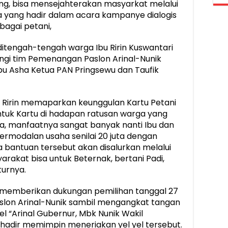
g, bisa mensejahterakan masyarkat melalui
a yang hadir dalam acara kampanye dialogis
agai petani,
ditengah-tengah warga Ibu Ririn Kuswantari
ngi tim Pemenangan Paslon Arinal-Nunik
bu Asha Ketua PAN Pringsewu dan Taufik
 Ririn memaparkan keunggulan Kartu Petani
tuk Kartu di hadapan ratusan warga yang
aya, manfaatnya sangat banyak nanti Ibu dan
rmodalan usaha senilai 20 juta dengan
bantuan tersebut akan disalurkan melalui
rakat bisa untuk Beternak, bertani Padi,
turnya.
k memberikan dukungan pemilihan tanggal 27
Paslon Arinal-Nunik sambil mengangkat tangan
el “Arinal Gubernur, Mbk Nunik Wakil
hadir memimpin meneriakan yel yel tersebut.