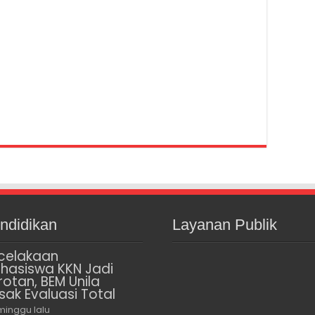
ndidikan
Layanan Publik
celakaan
hasiswa KKN Jadi
rotan, BEM Unila
sak Evaluasi Total
minggu lalu