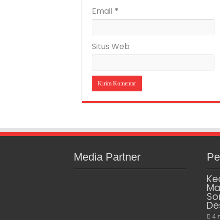
Email
*
Situs Web
Media Partner
Pe
Ke
Ma
So
De
4 