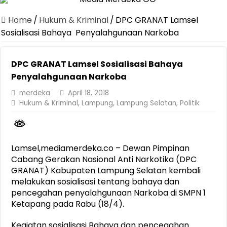
Canangkan Desa TAPIS dan Luncurkan Sekolah Lansia di Kampun
Home
/
Hukum & Kriminal
/
DPC GRANAT Lamsel
Pemprov Lampung Berhasil Kendalikan Inflasi, Jadi Provinsi dengan 
Sosialisasi Bahaya Penyalahgunaan Narkoba
Pemprov Lampung Perkuat Pembangunan Rumah Layak Huni untuk
DPC GRANAT Lamsel Sosialisasi Bahaya
Dirut Jasa Raharja Dampingi Wamenhub Tinjau Penanganan Korban
Penyalahgunaan Narkoba
Pastikan Pelayanan Maksimal, Direksi Jasa Raharja Tinjau Korban 
merdeka
April 18, 2018
Dirut Jasa Raharja Dampingi Wamenhub Tinjau Penanganan Korban
Hukum & Kriminal
,
Lampung
,
Lampung Selatan
,
Politik
Jasa Raharja Jamin Seluruh Korban Kebakaran KM Mutiara Sentosa 
Gubernur Mirza Ajak IAI Darul Fattah Cetak SDM Adaptif Berland
Lamsel,mediamerdeka.co – Dewan Pimpinan
Purnama Wulan Sari Mirza Buka SiSeSa Roadshow Lampung 2026, Do
Cabang Gerakan Nasional Anti Narkotika (DPC
GRANAT) Kabupaten Lampung Selatan kembali
melakukan sosialisasi tentang bahaya dan
pencegahan penyalahgunaan Narkoba di SMPN 1
Ketapang pada Rabu (18/4).
Kegiatan sosialisasi Bahaya dan pencegahan