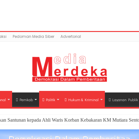
ntent/uploads/2018/04/LOGO-PWI.png): Failed to open st
c_html/wp-content/plugins/easy-social-share-but
ksi
Pedoman Media Siber
Advertorial
onal
Pemkab
Politik
Hukum & Kriminal
Layanan Publik
hkan Santunan kepada Ahli Waris Korban Kebakaran KM Mutiara Sento