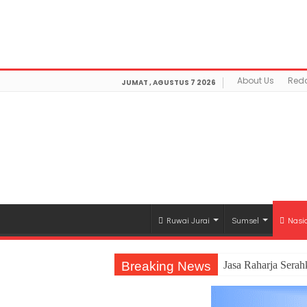
Warning
: getimagesize(https://mediamerdeka.co/wp-co
/home/u711060917/domains/mediamerdeka.co/publi
optimization/class-opengraph.php
on line
630
About Us
Reda
JUMAT , AGUSTUS 7 2026
Ruwai Jurai
Sumsel
Nasi
Breaking News
Jasa Raharja Sera