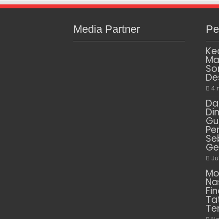
Media Partner
Pe
Ke
Ma
So
De
4 
Da
Di
Gu
Pe
Se
Ge
Ju
Mo
Na
Fin
Ta
Te