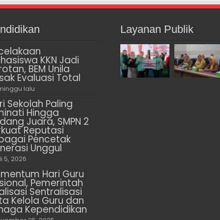
ndidikan
Layanan Publik
celakaan
hasiswa KKN Jadi
rotan, BEM Unila
sak Evaluasi Total
minggu lalu
ri Sekolah Paling
minati Hingga
dang Juara, SMPN 2
rkuat Reputasi
bagai Pencetak
nerasi Unggul
li 5, 2026
mentum Hari Guru
sional, Pemerintah
alisasi Sentralisasi
ta Kelola Guru dan
naga Kependidikan