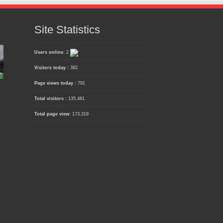
Site Statistics
Users online:
2
Visitors today :
382
Page views today :
791
Total visitors :
135,481
Total page view:
173,319