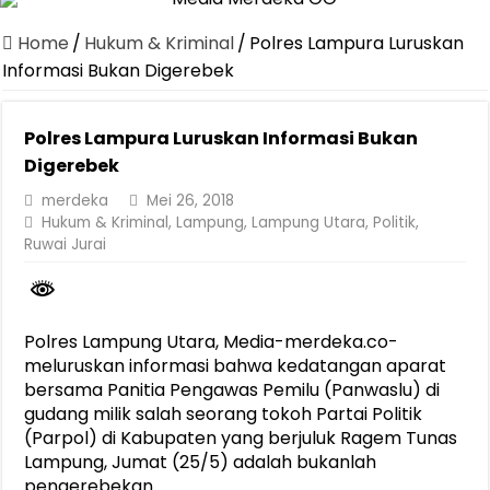
Dirut Jasa Raharja Dampingi Wamenhub Tinjau Penanganan Korban
Home
/
Hukum & Kriminal
/
Polres Lampura Luruskan
Pastikan Pelayanan Maksimal, Direksi Jasa Raharja Tinjau Korban 
Informasi Bukan Digerebek
Dirut Jasa Raharja Dampingi Wamenhub Tinjau Penanganan Korban
Polres Lampura Luruskan Informasi Bukan
Jasa Raharja Jamin Seluruh Korban Kebakaran KM Mutiara Sentosa 
Digerebek
Gelar Audiensi, Jasa Raharja dan Kementerian PANRB Perkuat K
merdeka
Mei 26, 2018
Berkontribusi terhadap Keselamatan dan Mobilitas Masyarakat, Jasa
Hukum & Kriminal
,
Lampung
,
Lampung Utara
,
Politik
,
Ruwai Jurai
Pemprov Lampung Dukung Penuh Lampung Financial Festival, Perk
Pengesahan Raperda APBD 2025 Jadi Langkah Penguatan Akuntabi
Ketua PMI Provinsi Lampung Lantik Pengurus PMI Lampung Selat
Polres Lampung Utara, Media-merdeka.co-
meluruskan informasi bahwa kedatangan aparat
bersama Panitia Pengawas Pemilu (Panwaslu) di
gudang milik salah seorang tokoh Partai Politik
(Parpol) di Kabupaten yang berjuluk Ragem Tunas
Lampung, Jumat (25/5) adalah bukanlah
pengerebekan.