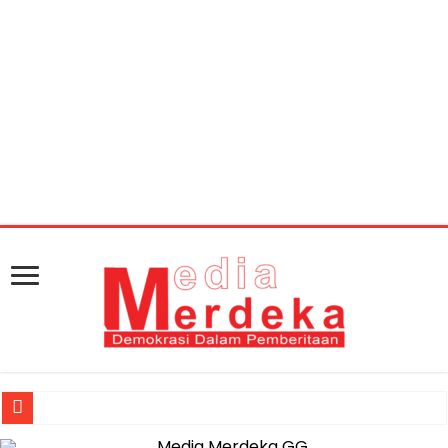
Warning
: getimagesize(https://mediamerdeka.co/wp-
content/uploads/2018/07/WhatsApp-Image-2018-07-
31-at-11.56.01.jpeg): Failed to open stream: HTTP request
failed! HTTP/1.1 404 Not Found in
/home/u711060917/domains/mediamerdeka.co/pub
content/plugins/easy-social-share-
buttons3/lib/modules/social-share-
optimization/class-opengraph.php
on line
630
Jasa Raharja Serahkan Santunan kepada Ahli Waris Korban Kebakar