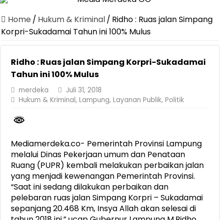
Canangkan Desa TAPIS dan Luncurkan Sekolah Lansia di Kampun
Home
/
Hukum & Kriminal
/
Ridho : Ruas jalan Simpang
Pemprov Lampung Berhasil Kendalikan Inflasi, Jadi Provinsi dengan 
Korpri-Sukadamai Tahun ini 100% Mulus
Pemprov Lampung Perkuat Pembangunan Rumah Layak Huni untuk
Ridho : Ruas jalan Simpang Korpri-Sukadamai
Dirut Jasa Raharja Dampingi Wamenhub Tinjau Penanganan Korban
Tahun ini 100% Mulus
Pastikan Pelayanan Maksimal, Direksi Jasa Raharja Tinjau Korban 
merdeka
Juli 31, 2018
Dirut Jasa Raharja Dampingi Wamenhub Tinjau Penanganan Korban
Hukum & Kriminal
,
Lampung
,
Layanan Publik
,
Politik
Jasa Raharja Jamin Seluruh Korban Kebakaran KM Mutiara Sentosa 
Gubernur Mirza Ajak IAI Darul Fattah Cetak SDM Adaptif Berland
Mediamerdeka.co- Pemerintah Provinsi Lampung
Purnama Wulan Sari Mirza Buka SiSeSa Roadshow Lampung 2026, Do
melalui Dinas Pekerjaan umum dan Penataan
Ruang (PUPR) kembali melakukan perbaikan jalan
yang menjadi kewenangan Pemerintah Provinsi.
“Saat ini sedang dilakukan perbaikan dan
pelebaran ruas jalan Simpang Korpri – Sukadamai
sepanjang 20.468 Km, Insya Allah akan selesai di
tahun 2018 ini,” ucap Gubernur Lampung M.Ridho