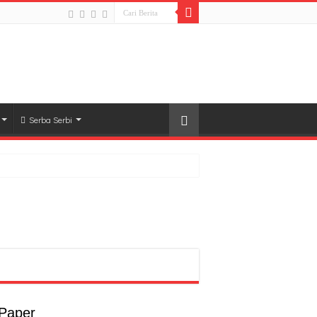
Serba Serbi
rong Pembangunan SDM Dimulai dari Desa
t
a
 Paper