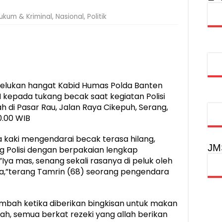
injau Penanganan Korban KM Mutiara Sentosa II di RS PHC Surabay
ukum & Kriminal
,
Nasional
,
Politik
aran KM Mutiara Sentosa II di Perairan Sumenep
tak SDM Adaptif Berlandaskan Nilai Agama
oadshow Lampung 2026, Dorong Kolaborasi Industri Kreatif dan Fas
elukan hangat Kabid Humas Polda Banten
 kepada tukang becak saat kegiatan Polisi
h di Pasar Rau, Jalan Raya Cikepuh, Serang,
0.00 WIB
 kaki mengendarai becak terasa hilang,
JM
ng Polisi dengan berpakaian lengkap
ya mas, senang sekali rasanya di peluk oleh
 saya,”terang Tamrin (68) seorang pengendara
bah ketika diberikan bingkisan untuk makan
Allah, semua berkat rezeki yang allah berikan