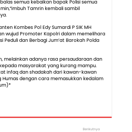
alas semua kebaikan bapak Polisi semua
 Amin,”imbuh Tamrin kembali sambil
ya.
nten Kombes Pol Edy Sumardi P SIK MH
an wujud Promoter Kapolri dalam memelihara
i Peduli dan Berbagi Jum’at Barokah Polda
ih, melainkan adanya rasa persaudaraan dan
an kepada masyarakat yang kurang mampu.
kat infaq dan shadakah dari kawan-kawan
ang Humas dengan cara memasukkan kedalam
hum)*
Berikutnya