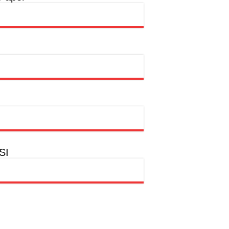
a
hion Muslim
SI