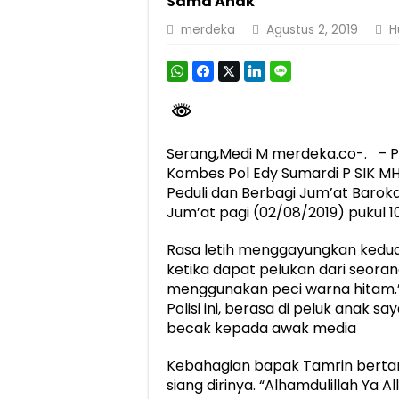
Sama Anak
Dirut Jasa Raharja Dampingi Wamenhub T
merdeka
Agustus 2, 2019
H
Jasa Raharja Jamin Seluruh Korban Kebak
Gubernur Mirza Ajak IAI Darul Fattah Ce
Purnama Wulan Sari Mirza Buka SiSeSa R
Serang,Medi M merdeka.co-. – P
Kombes Pol Edy Sumardi P SIK MH
Peduli dan Berbagi Jum’at Baroka
Jum’at pagi (02/08/2019) pukul 1
Rasa letih menggayungkan kedua
ketika dapat pelukan dari seora
menggunakan peci warna hitam.”I
Polisi ini, berasa di peluk anak
becak kepada awak media
Kebahagian bapak Tamrin bertam
siang dirinya. “Alhamdulillah Ya 