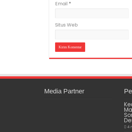
Email
*
Situs Web
Media Partner
Pe
Ke
Ma
So
De
4 