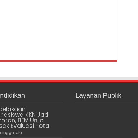
ndidikan
Layanan Publik
celakaan
hasiswa KKN Jadi
rotan, BEM Unila
sak Evaluasi Total
minggu lalu