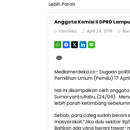
Lebih Parah
Pemprov Lampung Perkuat Pembangunan 
Dirut Jasa Raharja Dampingi Wamenhub T
Anggota Komisi II DPRD Lampun
Pastikan Pelayanan Maksimal, Direksi Jas
merdeka
April 24, 2019
Ban
Dirut Jasa Raharja Dampingi Wamenhub T
Jasa Raharja Jamin Seluruh Korban Kebak
Gubernur Mirza Ajak IAI Darul Fattah Ce
Purnama Wulan Sari Mirza Buka SiSeSa R
Mediamerdeka.co- Dugaan politi
Pemilihan Umum (Pemilu) 17 April
Hal ini disampaikan oleh anggot
Sumaryanto,Rabu, (24/04). Menurut
lebih parah ketimbang sebelumn
Sebab, para caleg sudah berani
masyarakat.”Jika dulu sekitar Rp5
Bahkan ada yang berani tawar-m