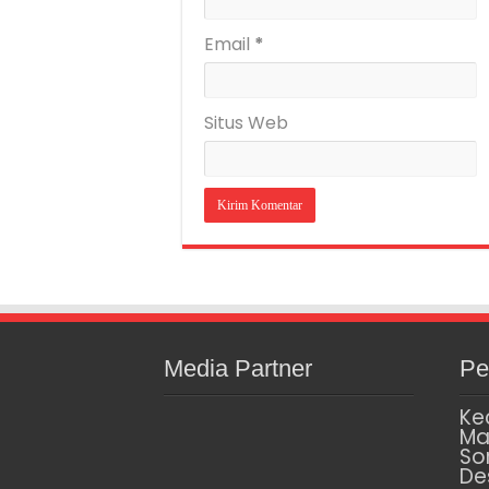
Email
*
Situs Web
Media Partner
Pe
Ke
Ma
So
De