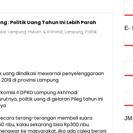
Rumah Layak Huni untuk Dukung SDM Unggul dan Masyarakat Seha
injau Penanganan Korban KM Mutiara Sentosa II di RS PHC Surabay
g : Politik Uang Tahun Ini Lebih Parah
a Raharja Tinjau Korban Kebakaran KM Mutiara Sentosa II
E-
dar Lampung
,
Hukum & Kriminal
,
Lampung
,
Politik
injau Penanganan Korban KM Mutiara Sentosa II di RS PHC Surabay
aran KM Mutiara Sentosa II di Perairan Sumenep
tak SDM Adaptif Berlandaskan Nilai Agama
oadshow Lampung 2026, Dorong Kolaborasi Industri Kreatif dan Fas
k uang diindikasi mewarnai penyelenggaraan
 2019 di provinsi Lampung.
a Komisi II DPRD Lampung Akhmadi
nya, politik uang di gelaran Pileg tahun ini
ya.
 secara terang-terangan membeli suara
JM
0 ribu, kalau sekarang bisa Rp300 ribu.
enawar ke masyarakat, jika ada caleg berani