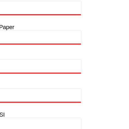
t
a
 Paper
a
hion Muslim
SI