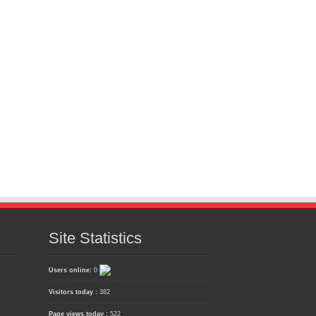
Site Statistics
Users online:
0
Visitors today :
382
Page views today :
522