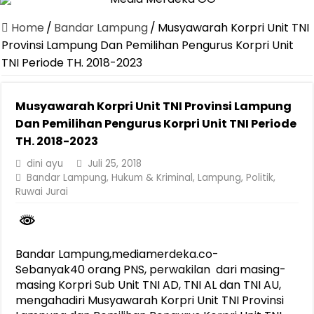
Canangkan Desa TAPIS dan Luncurkan Sekolah Lansia di Kampun
Home
/
Bandar Lampung
/
Musyawarah Korpri Unit TNI
Pemprov Lampung Berhasil Kendalikan Inflasi, Jadi Provinsi dengan 
Provinsi Lampung Dan Pemilihan Pengurus Korpri Unit
TNI Periode TH. 2018-2023
Pemprov Lampung Perkuat Pembangunan Rumah Layak Huni untuk
Dirut Jasa Raharja Dampingi Wamenhub Tinjau Penanganan Korban
Musyawarah Korpri Unit TNI Provinsi Lampung
Pastikan Pelayanan Maksimal, Direksi Jasa Raharja Tinjau Korban 
Dan Pemilihan Pengurus Korpri Unit TNI Periode
Dirut Jasa Raharja Dampingi Wamenhub Tinjau Penanganan Korban
TH. 2018-2023
Jasa Raharja Jamin Seluruh Korban Kebakaran KM Mutiara Sentosa 
dini ayu
Juli 25, 2018
Bandar Lampung
,
Hukum & Kriminal
,
Lampung
,
Politik
,
Gubernur Mirza Ajak IAI Darul Fattah Cetak SDM Adaptif Berland
Ruwai Jurai
Purnama Wulan Sari Mirza Buka SiSeSa Roadshow Lampung 2026, Do
Bandar Lampung,mediamerdeka.co-
Sebanyak40 orang PNS, perwakilan dari masing-
masing Korpri Sub Unit TNI AD, TNI AL dan TNI AU,
mengahadiri Musyawarah Korpri Unit TNI Provinsi