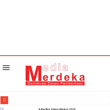
Warning
: getimagesize(https://mediamerdeka.co/wp-
content/uploads/2018/07/3FDD7661-7842-4541-9B79-
FB7D238A8AEE.jpeg): Failed to open stream: HTTP
request failed! HTTP/1.1 404 Not Found in
/home/u711060917/domains/mediamerdeka.co/pub
content/plugins/easy-social-share-
buttons3/lib/modules/social-share-
optimization/class-opengraph.php
on line
630
Jasa Raharja Serahkan Santunan kepada Ahli Waris Korban Kebakar