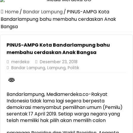
Dirut Jasa Raharja Dampingi Wamenhub Tinjau Penanganan Korban
Home
/
Bandar Lampung
/
PINUS-AMPG Kota
Pastikan Pelayanan Maksimal, Direksi Jasa Raharja Tinjau Korban 
Bandarlampung bahu membahu cerdaskan Anak
Bangsa
Dirut Jasa Raharja Dampingi Wamenhub Tinjau Penanganan Korban
Jasa Raharja Jamin Seluruh Korban Kebakaran KM Mutiara Sentosa 
PINUS-AMPG Kota Bandarlampung bahu
Gelar Audiensi, Jasa Raharja dan Kementerian PANRB Perkuat K
membahu cerdaskan Anak Bangsa
Berkontribusi terhadap Keselamatan dan Mobilitas Masyarakat, Jasa
merdeka
Desember 23, 2018
Bandar Lampung
,
Lampung
,
Politik
Jasa Raharja dan Korlantas Polri Ajak Masyarakat Akhiri Lawan Ar
FLLAJ Kabupaten Tanggamus Perkuat Sinergi Keselamatan Lalu Li
Festival Literasi Lampung 2026 Dorong Perpustakaan Jadi Ruang Ed
Bandarlampung, Mediamerdeka.co-Rakyat
Indonesia tidak lama lagi segera berpesta
demokrasi menyambut pemilihan umum (Pemilu)
serentak 17 April 2019. Setiap warga negara yang
telah memiliki hak pilih akan memilih calon
pasangan Presiden dan Wakil Presiden, Anggota