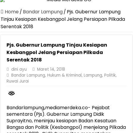
Canangkan Desa TAPIS dan Luncurkan Sekolah Lansia di Kampun
Home
/
Bandar Lampung
/
Pjs. Gubernur Lampung
Pemprov Lampung Berhasil Kendalikan Inflasi, Jadi Provinsi dengan 
Tinjau Kesiapan Kesbangpol Jelang Persiapan Pilkada
Serentak 2018
Pemprov Lampung Perkuat Pembangunan Rumah Layak Huni untuk
Dirut Jasa Raharja Dampingi Wamenhub Tinjau Penanganan Korban
Pjs. Gubernur Lampung Tinjau Kesiapan
Pastikan Pelayanan Maksimal, Direksi Jasa Raharja Tinjau Korban 
Kesbangpol Jelang Persiapan Pilkada
Dirut Jasa Raharja Dampingi Wamenhub Tinjau Penanganan Korban
Serentak 2018
Jasa Raharja Jamin Seluruh Korban Kebakaran KM Mutiara Sentosa 
dini ayu
Maret 14, 2018
Bandar Lampung
,
Hukum & Kriminal
,
Lampung
,
Politik
,
Gubernur Mirza Ajak IAI Darul Fattah Cetak SDM Adaptif Berland
Ruwai Jurai
Purnama Wulan Sari Mirza Buka SiSeSa Roadshow Lampung 2026, Do
Bandarlampung,mediamerdeka.co- Pejabat
sementara (Pjs). Gubernur Lampung Didik
Suprayitno, meninjau kesiapan Badan Kesatuan
Bangsa dan Politik (Kesbangpol) menjelang Pilkada