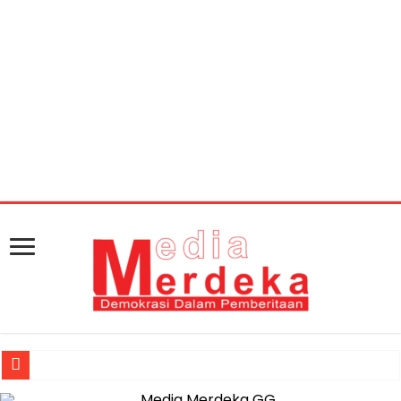
Warning
: getimagesize(https://mediamerdeka.co/wp-
content/uploads/2018/03/D94180D8-3494-4438-88EB-
2727388A288F.jpeg): Failed to open stream: HTTP
request failed! HTTP/1.1 404 Not Found in
/home/u711060917/domains/mediamerdeka.co/pub
content/plugins/easy-social-share-
buttons3/lib/modules/social-share-
optimization/class-opengraph.php
on line
630
Jasa Raharja Serahkan Santunan kepada Ahli Waris Korban Kebakar