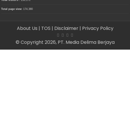
Total visitors :
136,171
Total page view:
174,380
About Us
| TOS
| Disclaimer
| Privacy Policy
© Copyright 2026, PT. Media Delima Berjaya